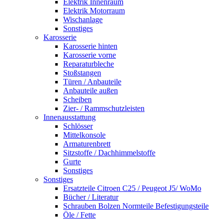
Elektrik Innenraum
Elektrik Motorraum
Wischanlage
Sonstiges
Karosserie
Karosserie hinten
Karosserie vorne
Reparaturbleche
Stoßstangen
Türen / Anbauteile
Anbauteile außen
Scheiben
Zier- / Rammschutzleisten
Innenausstattung
Schlösser
Mittelkonsole
Armaturenbrett
Sitzstoffe / Dachhimmelstoffe
Gurte
Sonstiges
Sonstiges
Ersatzteile Citroen C25 / Peugeot J5/ WoMo
Bücher / Literatur
Schrauben Bolzen Normteile Befestigungsteile
Öle / Fette