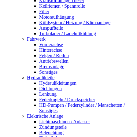
Kraftstoffanlage Diesel
Keilriemen / Spannrolle
Filter
Motoraufhängung
Kühlsystem / Heizung / Klimaanlage
Auspuffteile
Turbolader / Ladeluftkühlung
Fahrwerk
Vorderachse
Hinterachse
Felgen / Reifen
Antriebswellen
Bremsanlage
Sonstiges
Hydraulikteile
Hydraulikleitungen
Dichtungen
Lenkung
Federkugeln / Druckspeicher
HD-Pumpen / Federzylinder / Manschetten /
Sonstiges
Elektrische Anlage
Lichtmaschinen / Anlasser
Zündungsteile
Beleuchtung