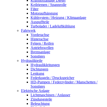
Kraftstoffanlage Diesel
Keilriemen / Spannrolle
Filter
Motoraufhängung
Kühlsystem / Heizung / Klimaanlage
Auspuffteile
Turbolader / Ladeluftkühlung
Fahrwerk
Vorderachse
Hinterachse
Felgen / Reifen
Antriebswellen
Bremsanlage
Sonstiges
Hydraulikteile
Hydraulikleitungen
Dichtungen
Lenkung
Federkugeln / Druckspeicher
HD-Pumpen / Federzylinder / Manschetten /
Sonstiges
Elektrische Anlage
Lichtmaschinen / Anlasser
Zündungsteile
Beleuchtung