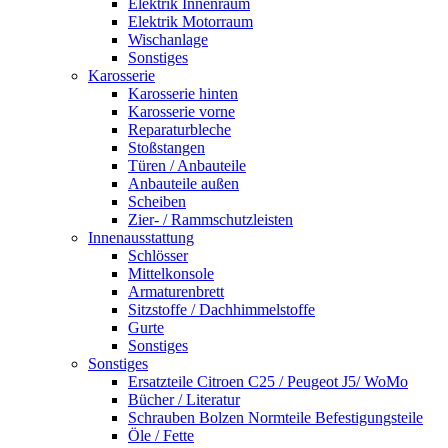
Elektrik Innenraum
Elektrik Motorraum
Wischanlage
Sonstiges
Karosserie
Karosserie hinten
Karosserie vorne
Reparaturbleche
Stoßstangen
Türen / Anbauteile
Anbauteile außen
Scheiben
Zier- / Rammschutzleisten
Innenausstattung
Schlösser
Mittelkonsole
Armaturenbrett
Sitzstoffe / Dachhimmelstoffe
Gurte
Sonstiges
Sonstiges
Ersatzteile Citroen C25 / Peugeot J5/ WoMo
Bücher / Literatur
Schrauben Bolzen Normteile Befestigungsteile
Öle / Fette