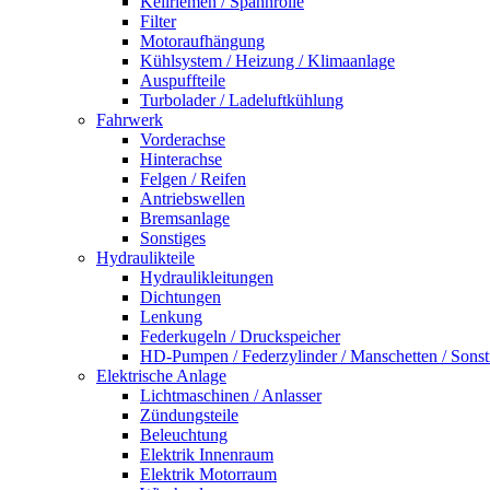
Keilriemen / Spannrolle
Filter
Motoraufhängung
Kühlsystem / Heizung / Klimaanlage
Auspuffteile
Turbolader / Ladeluftkühlung
Fahrwerk
Vorderachse
Hinterachse
Felgen / Reifen
Antriebswellen
Bremsanlage
Sonstiges
Hydraulikteile
Hydraulikleitungen
Dichtungen
Lenkung
Federkugeln / Druckspeicher
HD-Pumpen / Federzylinder / Manschetten / Sonst
Elektrische Anlage
Lichtmaschinen / Anlasser
Zündungsteile
Beleuchtung
Elektrik Innenraum
Elektrik Motorraum