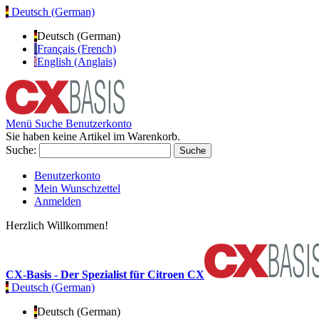
Deutsch (German)
Deutsch (German)
Français (French)
English (Anglais)
Menü
Suche
Benutzerkonto
Sie haben keine Artikel im Warenkorb.
Suche:
Suche
Benutzerkonto
Mein Wunschzettel
Anmelden
Herzlich Willkommen!
CX-Basis - Der Spezialist für Citroen CX
Deutsch (German)
Deutsch (German)