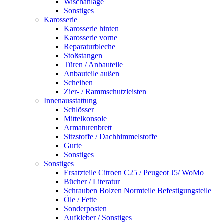
Wischanlage
Sonstiges
Karosserie
Karosserie hinten
Karosserie vorne
Reparaturbleche
Stoßstangen
Türen / Anbauteile
Anbauteile außen
Scheiben
Zier- / Rammschutzleisten
Innenausstattung
Schlösser
Mittelkonsole
Armaturenbrett
Sitzstoffe / Dachhimmelstoffe
Gurte
Sonstiges
Sonstiges
Ersatzteile Citroen C25 / Peugeot J5/ WoMo
Bücher / Literatur
Schrauben Bolzen Normteile Befestigungsteile
Öle / Fette
Sonderposten
Aufkleber / Sonstiges