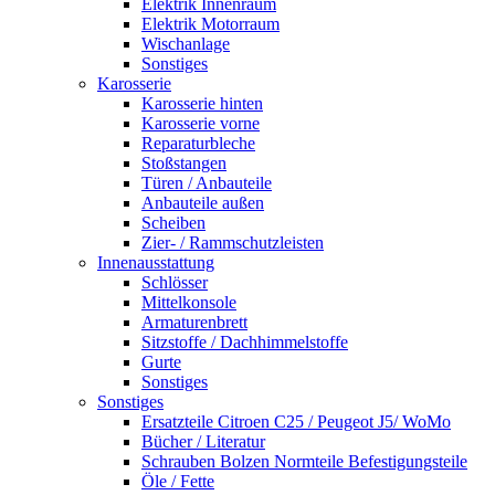
Elektrik Innenraum
Elektrik Motorraum
Wischanlage
Sonstiges
Karosserie
Karosserie hinten
Karosserie vorne
Reparaturbleche
Stoßstangen
Türen / Anbauteile
Anbauteile außen
Scheiben
Zier- / Rammschutzleisten
Innenausstattung
Schlösser
Mittelkonsole
Armaturenbrett
Sitzstoffe / Dachhimmelstoffe
Gurte
Sonstiges
Sonstiges
Ersatzteile Citroen C25 / Peugeot J5/ WoMo
Bücher / Literatur
Schrauben Bolzen Normteile Befestigungsteile
Öle / Fette