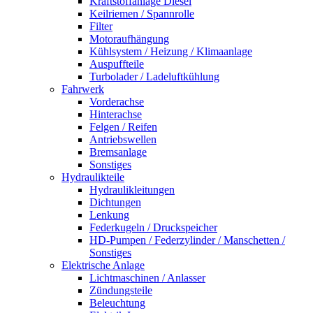
Kraftstoffanlage Diesel
Keilriemen / Spannrolle
Filter
Motoraufhängung
Kühlsystem / Heizung / Klimaanlage
Auspuffteile
Turbolader / Ladeluftkühlung
Fahrwerk
Vorderachse
Hinterachse
Felgen / Reifen
Antriebswellen
Bremsanlage
Sonstiges
Hydraulikteile
Hydraulikleitungen
Dichtungen
Lenkung
Federkugeln / Druckspeicher
HD-Pumpen / Federzylinder / Manschetten /
Sonstiges
Elektrische Anlage
Lichtmaschinen / Anlasser
Zündungsteile
Beleuchtung