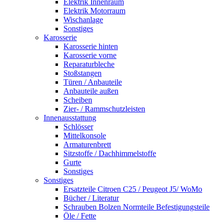
Elektrik Innenraum
Elektrik Motorraum
Wischanlage
Sonstiges
Karosserie
Karosserie hinten
Karosserie vorne
Reparaturbleche
Stoßstangen
Türen / Anbauteile
Anbauteile außen
Scheiben
Zier- / Rammschutzleisten
Innenausstattung
Schlösser
Mittelkonsole
Armaturenbrett
Sitzstoffe / Dachhimmelstoffe
Gurte
Sonstiges
Sonstiges
Ersatzteile Citroen C25 / Peugeot J5/ WoMo
Bücher / Literatur
Schrauben Bolzen Normteile Befestigungsteile
Öle / Fette