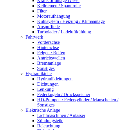
Kraftstoffanlage Diesel
Keilriemen / Spannrolle
Filter
Motoraufhängung
Kühlsystem / Heizung / Klimaanlage
Auspuffteile
Turbolader / Ladeluftkühlung
Fahrwerk
Vorderachse
Hinterachse
Felgen / Reifen
Antriebswellen
Bremsanlage
Sonstiges
Hydraulikteile
Hydraulikleitungen
Dichtungen
Lenkung
Federkugeln / Druckspeicher
HD-Pumpen / Federzylinder / Manschetten /
Sonstiges
Elektrische Anlage
Lichtmaschinen / Anlasser
Zündungsteile
Beleuchtung