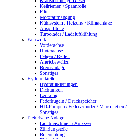
Kraftstoffanlage Diesel
Keilriemen / Spannrolle
Filter
Motoraufhängung
Kühlsystem / Heizung / Klimaanlage
Auspuffteile
Turbolader / Ladeluftkühlung
Fahrwerk
Vorderachse
Hinterachse
Felgen / Reifen
Antriebswellen
Bremsanlage
Sonstiges
Hydraulikteile
Hydraulikleitungen
Dichtungen
Lenkung
Federkugeln / Druckspeicher
HD-Pumpen / Federzylinder / Manschetten /
Sonstiges
Elektrische Anlage
Lichtmaschinen / Anlasser
Zündungsteile
Beleuchtung