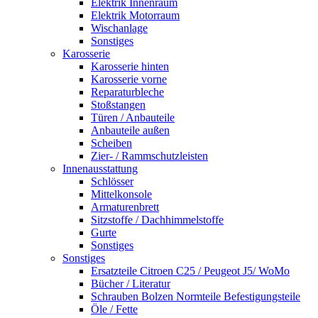
Elektrik Innenraum
Elektrik Motorraum
Wischanlage
Sonstiges
Karosserie
Karosserie hinten
Karosserie vorne
Reparaturbleche
Stoßstangen
Türen / Anbauteile
Anbauteile außen
Scheiben
Zier- / Rammschutzleisten
Innenausstattung
Schlösser
Mittelkonsole
Armaturenbrett
Sitzstoffe / Dachhimmelstoffe
Gurte
Sonstiges
Sonstiges
Ersatzteile Citroen C25 / Peugeot J5/ WoMo
Bücher / Literatur
Schrauben Bolzen Normteile Befestigungsteile
Öle / Fette