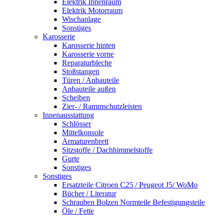
Elektrik Innenraum
Elektrik Motorraum
Wischanlage
Sonstiges
Karosserie
Karosserie hinten
Karosserie vorne
Reparaturbleche
Stoßstangen
Türen / Anbauteile
Anbauteile außen
Scheiben
Zier- / Rammschutzleisten
Innenausstattung
Schlösser
Mittelkonsole
Armaturenbrett
Sitzstoffe / Dachhimmelstoffe
Gurte
Sonstiges
Sonstiges
Ersatzteile Citroen C25 / Peugeot J5/ WoMo
Bücher / Literatur
Schrauben Bolzen Normteile Befestigungsteile
Öle / Fette