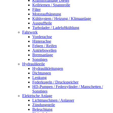
Kraftstoffanlage Diesel
Keilriemen / Spannrolle
Filter
Motoraufhängung
Kühlsystem / Heizung / Klimaanlage
Auspuffteile
Turbolader / Ladeluftkühlung
Fahrwerk
Vorderachse
Hinterachse
Felgen / Reifen
Antriebswellen
Bremsanlage
Sonstiges
Hydraulikteile
Hydraulikleitungen
Dichtungen
Lenkung
Federkugeln / Druckspeicher
HD-Pumpen / Federzylinder / Manschetten /
Sonstiges
Elektrische Anlage
Lichtmaschinen / Anlasser
Zündungsteile
Beleuchtung