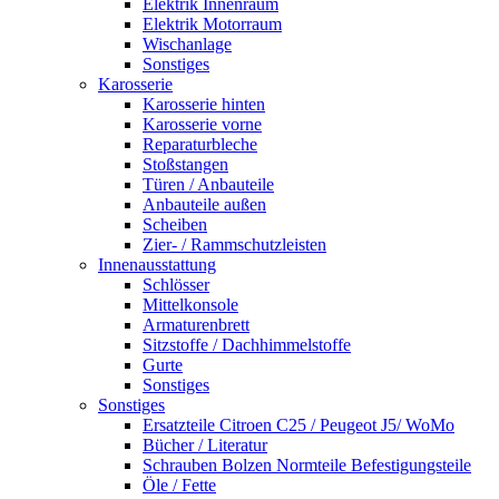
Elektrik Innenraum
Elektrik Motorraum
Wischanlage
Sonstiges
Karosserie
Karosserie hinten
Karosserie vorne
Reparaturbleche
Stoßstangen
Türen / Anbauteile
Anbauteile außen
Scheiben
Zier- / Rammschutzleisten
Innenausstattung
Schlösser
Mittelkonsole
Armaturenbrett
Sitzstoffe / Dachhimmelstoffe
Gurte
Sonstiges
Sonstiges
Ersatzteile Citroen C25 / Peugeot J5/ WoMo
Bücher / Literatur
Schrauben Bolzen Normteile Befestigungsteile
Öle / Fette