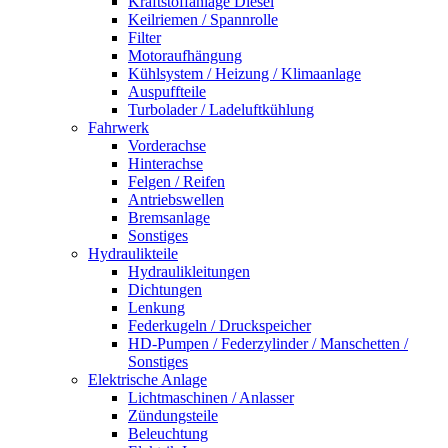
Kraftstoffanlage Diesel
Keilriemen / Spannrolle
Filter
Motoraufhängung
Kühlsystem / Heizung / Klimaanlage
Auspuffteile
Turbolader / Ladeluftkühlung
Fahrwerk
Vorderachse
Hinterachse
Felgen / Reifen
Antriebswellen
Bremsanlage
Sonstiges
Hydraulikteile
Hydraulikleitungen
Dichtungen
Lenkung
Federkugeln / Druckspeicher
HD-Pumpen / Federzylinder / Manschetten /
Sonstiges
Elektrische Anlage
Lichtmaschinen / Anlasser
Zündungsteile
Beleuchtung