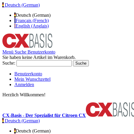
Deutsch (German)
Deutsch (German)
Français (French)
English (Anglais)
Menü
Suche
Benutzerkonto
Sie haben keine Artikel im Warenkorb.
Suche:
Suche
Benutzerkonto
Mein Wunschzettel
Anmelden
Herzlich Willkommen!
CX-Basis - Der Spezialist für Citroen CX
Deutsch (German)
Deutsch (German)