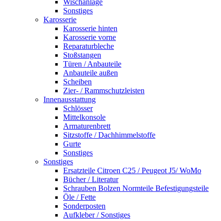
Wischanlage
Sonstiges
Karosserie
Karosserie hinten
Karosserie vorne
Reparaturbleche
Stoßstangen
Türen / Anbauteile
Anbauteile außen
Scheiben
Zier- / Rammschutzleisten
Innenausstattung
Schlösser
Mittelkonsole
Armaturenbrett
Sitzstoffe / Dachhimmelstoffe
Gurte
Sonstiges
Sonstiges
Ersatzteile Citroen C25 / Peugeot J5/ WoMo
Bücher / Literatur
Schrauben Bolzen Normteile Befestigungsteile
Öle / Fette
Sonderposten
Aufkleber / Sonstiges