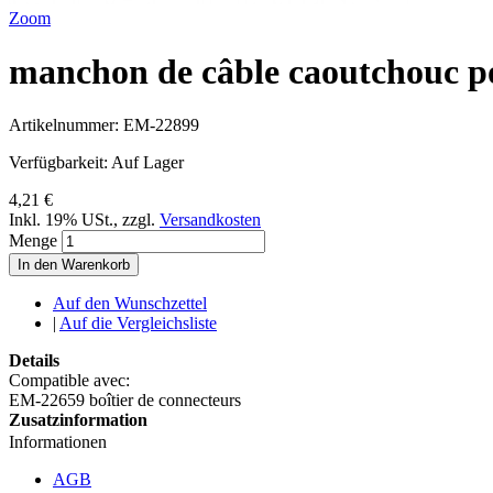
Zoom
manchon de câble caoutchouc p
Artikelnummer:
EM-22899
Verfügbarkeit:
Auf Lager
4,21 €
Inkl. 19% USt.
,
zzgl.
Versandkosten
Menge
In den Warenkorb
Auf den Wunschzettel
|
Auf die Vergleichsliste
Details
Compatible avec:
EM-22659 boîtier de connecteurs
Zusatzinformation
Informationen
AGB