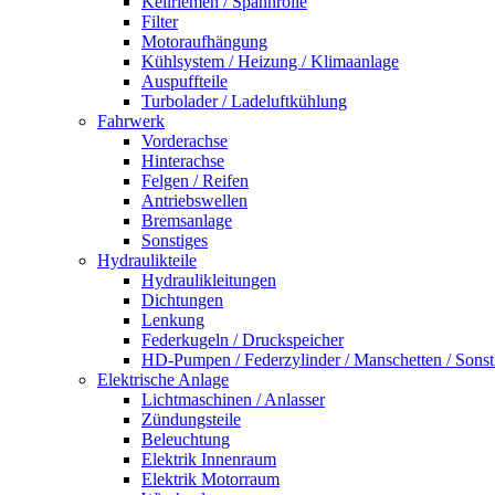
Keilriemen / Spannrolle
Filter
Motoraufhängung
Kühlsystem / Heizung / Klimaanlage
Auspuffteile
Turbolader / Ladeluftkühlung
Fahrwerk
Vorderachse
Hinterachse
Felgen / Reifen
Antriebswellen
Bremsanlage
Sonstiges
Hydraulikteile
Hydraulikleitungen
Dichtungen
Lenkung
Federkugeln / Druckspeicher
HD-Pumpen / Federzylinder / Manschetten / Sonst
Elektrische Anlage
Lichtmaschinen / Anlasser
Zündungsteile
Beleuchtung
Elektrik Innenraum
Elektrik Motorraum