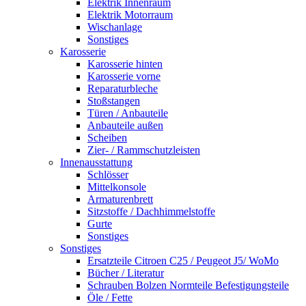
Elektrik Innenraum
Elektrik Motorraum
Wischanlage
Sonstiges
Karosserie
Karosserie hinten
Karosserie vorne
Reparaturbleche
Stoßstangen
Türen / Anbauteile
Anbauteile außen
Scheiben
Zier- / Rammschutzleisten
Innenausstattung
Schlösser
Mittelkonsole
Armaturenbrett
Sitzstoffe / Dachhimmelstoffe
Gurte
Sonstiges
Sonstiges
Ersatzteile Citroen C25 / Peugeot J5/ WoMo
Bücher / Literatur
Schrauben Bolzen Normteile Befestigungsteile
Öle / Fette