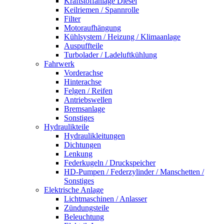
Kraftstoffanlage Diesel
Keilriemen / Spannrolle
Filter
Motoraufhängung
Kühlsystem / Heizung / Klimaanlage
Auspuffteile
Turbolader / Ladeluftkühlung
Fahrwerk
Vorderachse
Hinterachse
Felgen / Reifen
Antriebswellen
Bremsanlage
Sonstiges
Hydraulikteile
Hydraulikleitungen
Dichtungen
Lenkung
Federkugeln / Druckspeicher
HD-Pumpen / Federzylinder / Manschetten /
Sonstiges
Elektrische Anlage
Lichtmaschinen / Anlasser
Zündungsteile
Beleuchtung