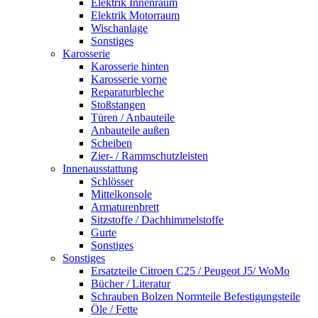
Elektrik Innenraum
Elektrik Motorraum
Wischanlage
Sonstiges
Karosserie
Karosserie hinten
Karosserie vorne
Reparaturbleche
Stoßstangen
Türen / Anbauteile
Anbauteile außen
Scheiben
Zier- / Rammschutzleisten
Innenausstattung
Schlösser
Mittelkonsole
Armaturenbrett
Sitzstoffe / Dachhimmelstoffe
Gurte
Sonstiges
Sonstiges
Ersatzteile Citroen C25 / Peugeot J5/ WoMo
Bücher / Literatur
Schrauben Bolzen Normteile Befestigungsteile
Öle / Fette