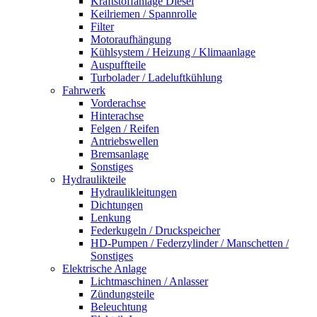
Kraftstoffanlage Diesel
Keilriemen / Spannrolle
Filter
Motoraufhängung
Kühlsystem / Heizung / Klimaanlage
Auspuffteile
Turbolader / Ladeluftkühlung
Fahrwerk
Vorderachse
Hinterachse
Felgen / Reifen
Antriebswellen
Bremsanlage
Sonstiges
Hydraulikteile
Hydraulikleitungen
Dichtungen
Lenkung
Federkugeln / Druckspeicher
HD-Pumpen / Federzylinder / Manschetten /
Sonstiges
Elektrische Anlage
Lichtmaschinen / Anlasser
Zündungsteile
Beleuchtung