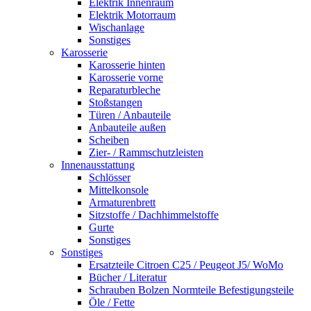
Elektrik Innenraum
Elektrik Motorraum
Wischanlage
Sonstiges
Karosserie
Karosserie hinten
Karosserie vorne
Reparaturbleche
Stoßstangen
Türen / Anbauteile
Anbauteile außen
Scheiben
Zier- / Rammschutzleisten
Innenausstattung
Schlösser
Mittelkonsole
Armaturenbrett
Sitzstoffe / Dachhimmelstoffe
Gurte
Sonstiges
Sonstiges
Ersatzteile Citroen C25 / Peugeot J5/ WoMo
Bücher / Literatur
Schrauben Bolzen Normteile Befestigungsteile
Öle / Fette