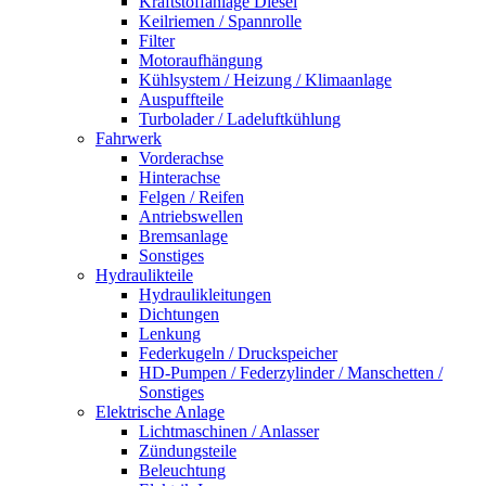
Kraftstoffanlage Diesel
Keilriemen / Spannrolle
Filter
Motoraufhängung
Kühlsystem / Heizung / Klimaanlage
Auspuffteile
Turbolader / Ladeluftkühlung
Fahrwerk
Vorderachse
Hinterachse
Felgen / Reifen
Antriebswellen
Bremsanlage
Sonstiges
Hydraulikteile
Hydraulikleitungen
Dichtungen
Lenkung
Federkugeln / Druckspeicher
HD-Pumpen / Federzylinder / Manschetten /
Sonstiges
Elektrische Anlage
Lichtmaschinen / Anlasser
Zündungsteile
Beleuchtung