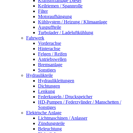
Kraftstoffanlage Diesel
Keilriemen / Spannrolle
Filter
Motoraufhängung
Kühlsystem / Heizung / Klimaanlage
Auspuffteile
Turbolader / Ladeluftkühlung
Fahrwerk
Vorderachse
Hinterachse
Felgen / Reifen
Antriebswellen
Bremsanlage
Sonstiges
Hydraulikteile
Hydraulikleitungen
Dichtungen
Lenkung
Federkugeln / Druckspeicher
HD-Pumpen / Federzylinder / Manschetten /
Sonstiges
Elektrische Anlage
Lichtmaschinen / Anlasser
Zündungsteile
Beleuchtung