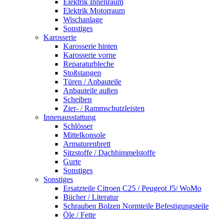
Elektrik Innenraum
Elektrik Motorraum
Wischanlage
Sonstiges
Karosserie
Karosserie hinten
Karosserie vorne
Reparaturbleche
Stoßstangen
Türen / Anbauteile
Anbauteile außen
Scheiben
Zier- / Rammschutzleisten
Innenausstattung
Schlösser
Mittelkonsole
Armaturenbrett
Sitzstoffe / Dachhimmelstoffe
Gurte
Sonstiges
Sonstiges
Ersatzteile Citroen C25 / Peugeot J5/ WoMo
Bücher / Literatur
Schrauben Bolzen Normteile Befestigungsteile
Öle / Fette