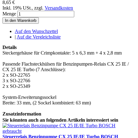
8,65 €
Inkl. 19% USt.
,
zzgl.
Versandkosten
Menge
In den Warenkorb
Auf den Wunschzettel
|
Auf die Vergleichsliste
Details
Steckergehäuse für Crimpkontakte: 5 x 6,3 mm + 4 x 2,8 mm
Passende Flachsteckhülsen für Benzinpumpen-Relais CX 25 IE /
CX 25 IE Turbo (7 Anschlüsse):
2 x SO-22765
3 x SO-22766
2 x SO-25349
System-Erweiterungssockel
Breite: 33 mm, (2 Sockel kombiniert: 63 mm)
Zusatzinformation
Sie könnten auch an folgenden Artikeln interessiert sein
Steuerrelais Benzinpumpe CX 25 IE/IE Turbo BOSCH