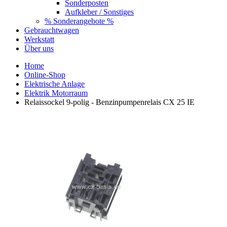
Sonderposten
Aufkleber / Sonstiges
% Sonderangebote %
Gebrauchtwagen
Werkstatt
Über uns
Home
Online-Shop
Elektrische Anlage
Elektrik Motorraum
Relaissockel 9-polig - Benzinpumpenrelais CX 25 IE