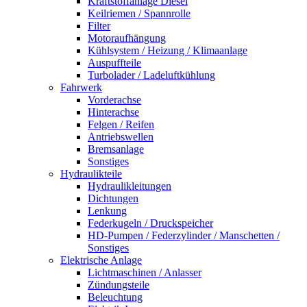
Kraftstoffanlage Diesel
Keilriemen / Spannrolle
Filter
Motoraufhängung
Kühlsystem / Heizung / Klimaanlage
Auspuffteile
Turbolader / Ladeluftkühlung
Fahrwerk
Vorderachse
Hinterachse
Felgen / Reifen
Antriebswellen
Bremsanlage
Sonstiges
Hydraulikteile
Hydraulikleitungen
Dichtungen
Lenkung
Federkugeln / Druckspeicher
HD-Pumpen / Federzylinder / Manschetten /
Sonstiges
Elektrische Anlage
Lichtmaschinen / Anlasser
Zündungsteile
Beleuchtung