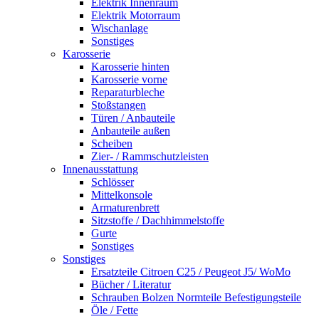
Elektrik Innenraum
Elektrik Motorraum
Wischanlage
Sonstiges
Karosserie
Karosserie hinten
Karosserie vorne
Reparaturbleche
Stoßstangen
Türen / Anbauteile
Anbauteile außen
Scheiben
Zier- / Rammschutzleisten
Innenausstattung
Schlösser
Mittelkonsole
Armaturenbrett
Sitzstoffe / Dachhimmelstoffe
Gurte
Sonstiges
Sonstiges
Ersatzteile Citroen C25 / Peugeot J5/ WoMo
Bücher / Literatur
Schrauben Bolzen Normteile Befestigungsteile
Öle / Fette