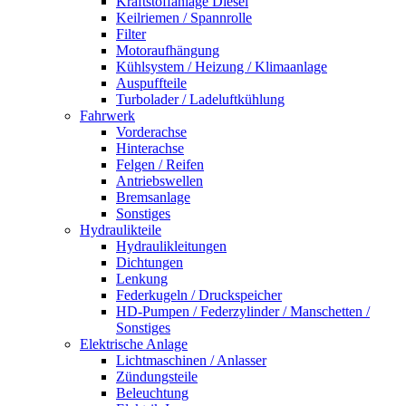
Kraftstoffanlage Diesel
Keilriemen / Spannrolle
Filter
Motoraufhängung
Kühlsystem / Heizung / Klimaanlage
Auspuffteile
Turbolader / Ladeluftkühlung
Fahrwerk
Vorderachse
Hinterachse
Felgen / Reifen
Antriebswellen
Bremsanlage
Sonstiges
Hydraulikteile
Hydraulikleitungen
Dichtungen
Lenkung
Federkugeln / Druckspeicher
HD-Pumpen / Federzylinder / Manschetten /
Sonstiges
Elektrische Anlage
Lichtmaschinen / Anlasser
Zündungsteile
Beleuchtung