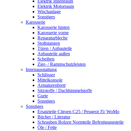
Elektrik Innenraum
Elektrik Motorraum
Wischanlage
Sonstiges
Karosserie
Karosserie hinten
Karosserie vorne
Reparaturbleche
Stoßstangen
Türen / Anbauteile
Anbauteile außen
Scheiben
Zier- / Rammschutzleisten
Innenausstattung
Schlösser
Mittelkonsole
Armaturenbrett
Sitzstoffe / Dachhimmelstoffe
Gurte
Sonstiges
Sonstiges
Ersatzteile Citroen C25 / Peugeot J5/ WoMo
Bücher / Literatur
Schrauben Bolzen Normteile Befestigungsteile
Öle / Fette