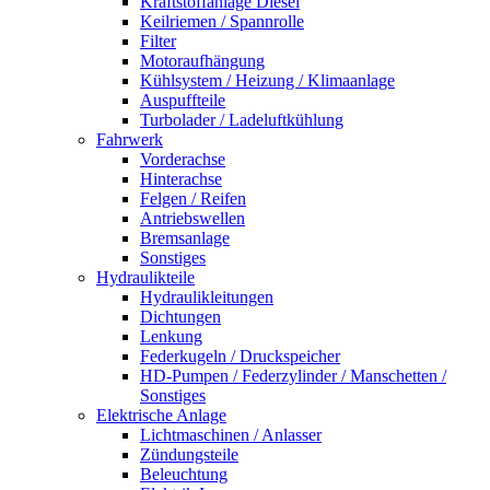
Kraftstoffanlage Diesel
Keilriemen / Spannrolle
Filter
Motoraufhängung
Kühlsystem / Heizung / Klimaanlage
Auspuffteile
Turbolader / Ladeluftkühlung
Fahrwerk
Vorderachse
Hinterachse
Felgen / Reifen
Antriebswellen
Bremsanlage
Sonstiges
Hydraulikteile
Hydraulikleitungen
Dichtungen
Lenkung
Federkugeln / Druckspeicher
HD-Pumpen / Federzylinder / Manschetten /
Sonstiges
Elektrische Anlage
Lichtmaschinen / Anlasser
Zündungsteile
Beleuchtung