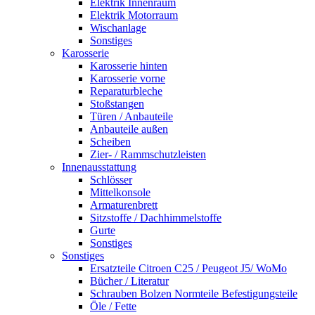
Elektrik Innenraum
Elektrik Motorraum
Wischanlage
Sonstiges
Karosserie
Karosserie hinten
Karosserie vorne
Reparaturbleche
Stoßstangen
Türen / Anbauteile
Anbauteile außen
Scheiben
Zier- / Rammschutzleisten
Innenausstattung
Schlösser
Mittelkonsole
Armaturenbrett
Sitzstoffe / Dachhimmelstoffe
Gurte
Sonstiges
Sonstiges
Ersatzteile Citroen C25 / Peugeot J5/ WoMo
Bücher / Literatur
Schrauben Bolzen Normteile Befestigungsteile
Öle / Fette