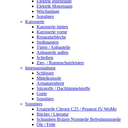
Elektrik Innenraum
Elektrik Motorraum
Wischanlage
Sonstiges
Karosserie
Karosserie hinten
Karosserie vorne
Reparaturbleche
Stoßstangen
Türen / Anbauteile
Anbauteile außen
Scheiben
Zier- / Rammschutzleisten
Innenausstattung
Schlösser
Mittelkonsole
Armaturenbrett
Sitzstoffe / Dachhimmelstoffe
Gurte
Sonstiges
Sonstiges
Ersatzteile Citroen C25 / Peugeot J5/ WoMo
Bücher / Literatur
Schrauben Bolzen Normteile Befestigungsteile
Öle / Fette