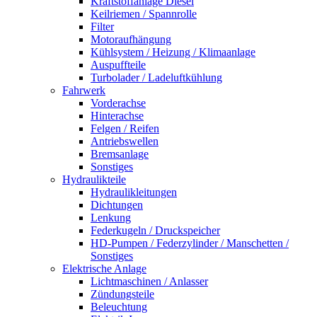
Kraftstoffanlage Diesel
Keilriemen / Spannrolle
Filter
Motoraufhängung
Kühlsystem / Heizung / Klimaanlage
Auspuffteile
Turbolader / Ladeluftkühlung
Fahrwerk
Vorderachse
Hinterachse
Felgen / Reifen
Antriebswellen
Bremsanlage
Sonstiges
Hydraulikteile
Hydraulikleitungen
Dichtungen
Lenkung
Federkugeln / Druckspeicher
HD-Pumpen / Federzylinder / Manschetten /
Sonstiges
Elektrische Anlage
Lichtmaschinen / Anlasser
Zündungsteile
Beleuchtung