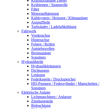
Kraftstoffanlage Diesel
Keilriemen / Spannrolle
Filter
Motoraufhängung
Kühlsystem / Heizung / Klimaanlage
Auspuffteile
Turbolader / Ladeluftkühlung
Fahrwerk
Vorderachse
Hinterachse
Felgen / Reifen
Antriebswellen
Bremsanlage
Sonstiges
Hydraulikteile
Hydraulikleitungen
Dichtungen
Lenkung
Federkugeln / Druckspeicher
HD-Pumpen / Federzylinder / Manschetten /
Sonstiges
Elektrische Anlage
Lichtmaschinen / Anlasser
Zündungsteile
Beleuchtung