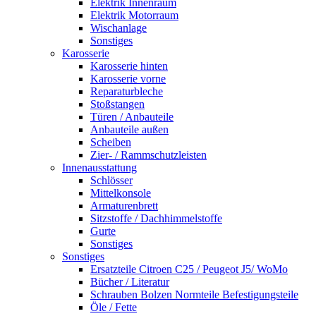
Elektrik Innenraum
Elektrik Motorraum
Wischanlage
Sonstiges
Karosserie
Karosserie hinten
Karosserie vorne
Reparaturbleche
Stoßstangen
Türen / Anbauteile
Anbauteile außen
Scheiben
Zier- / Rammschutzleisten
Innenausstattung
Schlösser
Mittelkonsole
Armaturenbrett
Sitzstoffe / Dachhimmelstoffe
Gurte
Sonstiges
Sonstiges
Ersatzteile Citroen C25 / Peugeot J5/ WoMo
Bücher / Literatur
Schrauben Bolzen Normteile Befestigungsteile
Öle / Fette