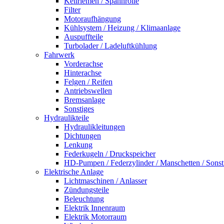
Keilriemen / Spannrolle
Filter
Motoraufhängung
Kühlsystem / Heizung / Klimaanlage
Auspuffteile
Turbolader / Ladeluftkühlung
Fahrwerk
Vorderachse
Hinterachse
Felgen / Reifen
Antriebswellen
Bremsanlage
Sonstiges
Hydraulikteile
Hydraulikleitungen
Dichtungen
Lenkung
Federkugeln / Druckspeicher
HD-Pumpen / Federzylinder / Manschetten / Sonst
Elektrische Anlage
Lichtmaschinen / Anlasser
Zündungsteile
Beleuchtung
Elektrik Innenraum
Elektrik Motorraum