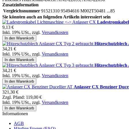
Zusatzinformation
Vergleichsnummer
91521310 95494616 M002T50481 ...85
Sie könnten auch an folgenden Artikeln interessiert sein
Ladestromkabel
9,13 €
Inkl. 19% USt.
,
zzgl.
Versandkosten
In den Warenkorb
Hitzeschutzblech
34,21 €
Inkl. 19% USt.
,
zzgl.
Versandkosten
In den Warenkorb
Hitzeschutzblech
34,21 €
Inkl. 19% USt.
,
zzgl.
Versandkosten
In den Warenkorb
Anlasser CX Benziner Ducel
321,30 €
Zzgl. Pfand:
119,00 €
Inkl. 19% USt.
,
zzgl.
Versandkosten
In den Warenkorb
Informationen
AGB
Häufige Fragen (FAQ)