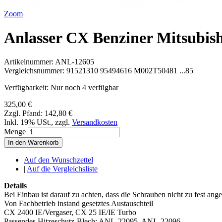
Zoom
Anlasser CX Benziner Mitsubis
Artikelnummer:
ANL-12605
Vergleichsnummer:
91521310 95494616 M002T50481 ...85
Verfügbarkeit:
Nur noch 4 verfügbar
325,00 €
Zzgl. Pfand:
142,80 €
Inkl. 19% USt.
,
zzgl.
Versandkosten
Menge
In den Warenkorb
Auf den Wunschzettel
|
Auf die Vergleichsliste
Details
Bei Einbau ist darauf zu achten, dass die Schrauben nicht zu fest an
Von Fachbetrieb instand gesetztes Austauschteil
CX 2400 IE/Vergaser, CX 25 IE/IE Turbo
Passendes Hitzeschutz-Blech: ANL-22095, ANL-22096