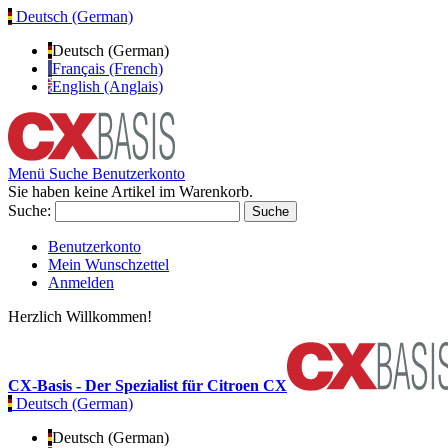
Deutsch (German)
Deutsch (German)
Français (French)
English (Anglais)
Menü
Suche
Benutzerkonto
Sie haben keine Artikel im Warenkorb.
Suche:
Suche
Benutzerkonto
Mein Wunschzettel
Anmelden
Herzlich Willkommen!
CX-Basis - Der Spezialist für Citroen CX
Deutsch (German)
Deutsch (German)