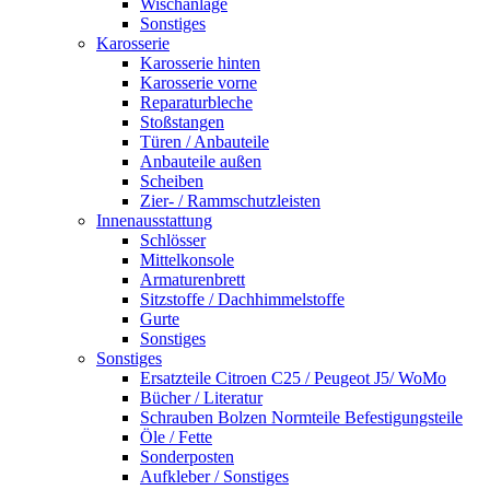
Wischanlage
Sonstiges
Karosserie
Karosserie hinten
Karosserie vorne
Reparaturbleche
Stoßstangen
Türen / Anbauteile
Anbauteile außen
Scheiben
Zier- / Rammschutzleisten
Innenausstattung
Schlösser
Mittelkonsole
Armaturenbrett
Sitzstoffe / Dachhimmelstoffe
Gurte
Sonstiges
Sonstiges
Ersatzteile Citroen C25 / Peugeot J5/ WoMo
Bücher / Literatur
Schrauben Bolzen Normteile Befestigungsteile
Öle / Fette
Sonderposten
Aufkleber / Sonstiges