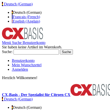
Deutsch (German)
Deutsch (German)
Français (French)
English (Anglais)
Menü
Suche
Benutzerkonto
Sie haben keine Artikel im Warenkorb.
Suche:
Suche
Benutzerkonto
Mein Wunschzettel
Anmelden
Herzlich Willkommen!
CX-Basis - Der Spezialist für Citroen CX
Deutsch (German)
Deutsch (German)