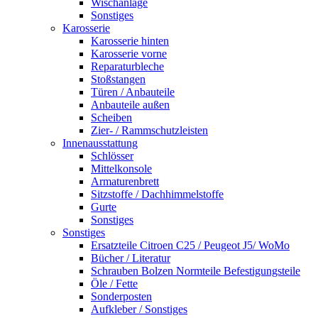
Wischanlage
Sonstiges
Karosserie
Karosserie hinten
Karosserie vorne
Reparaturbleche
Stoßstangen
Türen / Anbauteile
Anbauteile außen
Scheiben
Zier- / Rammschutzleisten
Innenausstattung
Schlösser
Mittelkonsole
Armaturenbrett
Sitzstoffe / Dachhimmelstoffe
Gurte
Sonstiges
Sonstiges
Ersatzteile Citroen C25 / Peugeot J5/ WoMo
Bücher / Literatur
Schrauben Bolzen Normteile Befestigungsteile
Öle / Fette
Sonderposten
Aufkleber / Sonstiges