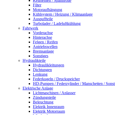
Keilriemen / Spannrolle
Filter
Motoraufhängung
Kühlsystem / Heizung / Klimaanlage
Auspuffteile
Turbolader / Ladeluftkühlung
Fahrwerk
Vorderachse
Hinterachse
Felgen / Reifen
Antriebswellen
Bremsanlage
Sonstiges
Hydraulikteile
Hydraulikleitungen
Dichtungen
Lenkung
Federkugeln / Druckspeicher
HD-Pumpen / Federzylinder / Manschetten / Sonst
Elektrische Anlage
Lichtmaschinen / Anlasser
Zündungsteile
Beleuchtung
Elektrik Innenraum
Elektrik Motorraum