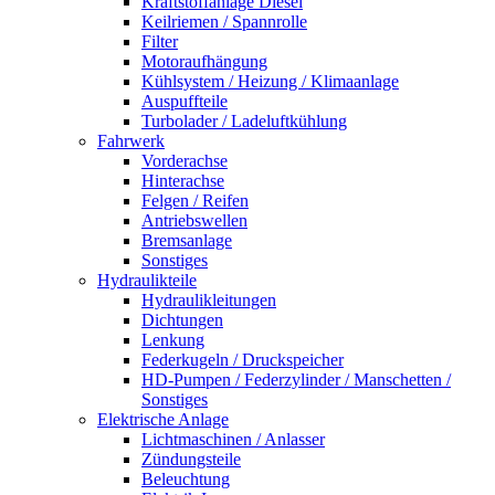
Kraftstoffanlage Diesel
Keilriemen / Spannrolle
Filter
Motoraufhängung
Kühlsystem / Heizung / Klimaanlage
Auspuffteile
Turbolader / Ladeluftkühlung
Fahrwerk
Vorderachse
Hinterachse
Felgen / Reifen
Antriebswellen
Bremsanlage
Sonstiges
Hydraulikteile
Hydraulikleitungen
Dichtungen
Lenkung
Federkugeln / Druckspeicher
HD-Pumpen / Federzylinder / Manschetten /
Sonstiges
Elektrische Anlage
Lichtmaschinen / Anlasser
Zündungsteile
Beleuchtung