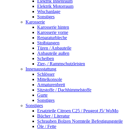
Elektrik Innenraum
Elektrik Motorraum
Wischanlage
Sonstiges
Karosserie
Karosserie hinten
Karosserie vorne
Reparaturbleche
Stoßstangen
Türen / Anbauteile
Anbauteile außen
Scheiben
Zier- / Rammschutzleisten
Innenausstattung
Schlösser
Mittelkonsole
Armaturenbrett
Sitzstoffe / Dachhimmelstoffe
Gurte
Sonstiges
Sonstiges
Ersatzteile Citroen C25 / Peugeot J5/ WoMo
Bücher / Literatur
Schrauben Bolzen Normteile Befestigungsteile
Öle / Fette