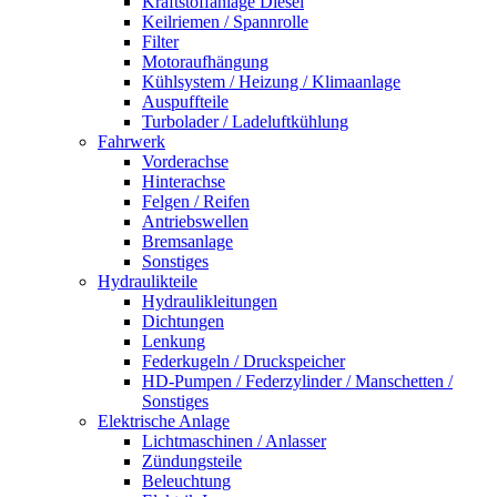
Kraftstoffanlage Diesel
Keilriemen / Spannrolle
Filter
Motoraufhängung
Kühlsystem / Heizung / Klimaanlage
Auspuffteile
Turbolader / Ladeluftkühlung
Fahrwerk
Vorderachse
Hinterachse
Felgen / Reifen
Antriebswellen
Bremsanlage
Sonstiges
Hydraulikteile
Hydraulikleitungen
Dichtungen
Lenkung
Federkugeln / Druckspeicher
HD-Pumpen / Federzylinder / Manschetten /
Sonstiges
Elektrische Anlage
Lichtmaschinen / Anlasser
Zündungsteile
Beleuchtung