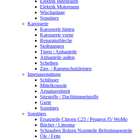
Elektrik Innenraum
Elektrik Motorraum
Wischanlage
Sonstiges
Karosserie
Karosserie hinten
Karosserie vorne
Reparaturbleche
Stoßstangen
Türen / Anbauteile
Anbauteile außen
Scheiben
Zier- / Rammschutzleisten
Innenausstattung
Schlösser
Mittelkonsole
Armaturenbrett
Sitzstoffe / Dachhimmelstoffe
Gurte
Sonstiges
Sonstiges
Ersatzteile Citroen C25 / Peugeot J5/ WoMo
Bücher / Literatur
Schrauben Bolzen Normteile Befestigungsteile
Öle / Fette