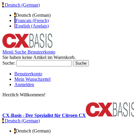
Deutsch (German)
Deutsch (German)
Français (French)
English (Anglais)
Menü
Suche
Benutzerkonto
Sie haben keine Artikel im Warenkorb.
Suche:
Suche
Benutzerkonto
Mein Wunschzettel
Anmelden
Herzlich Willkommen!
CX-Basis - Der Spezialist für Citroen CX
Deutsch (German)
Deutsch (German)