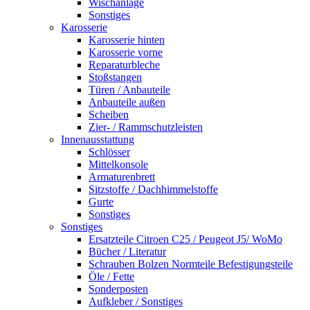
Wischanlage
Sonstiges
Karosserie
Karosserie hinten
Karosserie vorne
Reparaturbleche
Stoßstangen
Türen / Anbauteile
Anbauteile außen
Scheiben
Zier- / Rammschutzleisten
Innenausstattung
Schlösser
Mittelkonsole
Armaturenbrett
Sitzstoffe / Dachhimmelstoffe
Gurte
Sonstiges
Sonstiges
Ersatzteile Citroen C25 / Peugeot J5/ WoMo
Bücher / Literatur
Schrauben Bolzen Normteile Befestigungsteile
Öle / Fette
Sonderposten
Aufkleber / Sonstiges