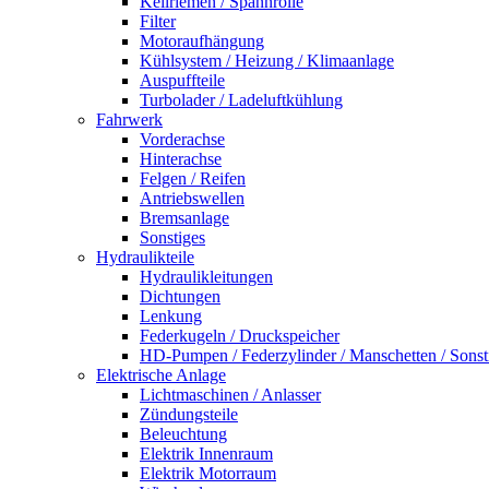
Keilriemen / Spannrolle
Filter
Motoraufhängung
Kühlsystem / Heizung / Klimaanlage
Auspuffteile
Turbolader / Ladeluftkühlung
Fahrwerk
Vorderachse
Hinterachse
Felgen / Reifen
Antriebswellen
Bremsanlage
Sonstiges
Hydraulikteile
Hydraulikleitungen
Dichtungen
Lenkung
Federkugeln / Druckspeicher
HD-Pumpen / Federzylinder / Manschetten / Sonst
Elektrische Anlage
Lichtmaschinen / Anlasser
Zündungsteile
Beleuchtung
Elektrik Innenraum
Elektrik Motorraum