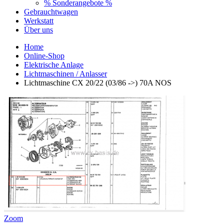
% Sonderangebote %
Gebrauchtwagen
Werkstatt
Über uns
Home
Online-Shop
Elektrische Anlage
Lichtmaschinen / Anlasser
Lichtmaschine CX 20/22 (03/86 ->) 70A NOS
Zoom