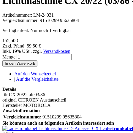
Lichtmaschine CX 20/22 (03/86
Artikelnummer:
LM-24031
Vergleichsnummer:
91510299 95635804
Verfügbarkeit:
Nur noch 1 verfügbar
155,50 €
Zzgl. Pfand:
59,50 €
Inkl. 19% USt.
,
zzgl.
Versandkosten
Menge
In den Warenkorb
Auf den Wunschzettel
|
Auf die Vergleichsliste
Details
für CX 20/22 ab 03/86
original CITROEN Austtauschteil
Herrsteller MOTOROLA
Zusatzinformation
Vergleichsnummer
91510299 95635804
Sie könnten auch an folgenden Artikeln interessiert sein
Ladestromkabel