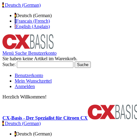
Deutsch (German)
Deutsch (German)
Français (French)
English (Anglais)
Menü
Suche
Benutzerkonto
Sie haben keine Artikel im Warenkorb.
Suche:
Suche
Benutzerkonto
Mein Wunschzettel
Anmelden
Herzlich Willkommen!
CX-Basis - Der Spezialist für Citroen CX
Deutsch (German)
Deutsch (German)