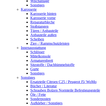
Wischanlage
Sonstiges
Karosserie
Karosserie hinten
Karosserie vorne
Reparaturbleche
Stoßstangen
Türen / Anbauteile
Anbauteile außen
Scheiben
Zier- / Rammschutzleisten
Innenausstattung
Schlösser
Mittelkonsole
Armaturenbrett
Sitzstoffe / Dachhimmelstoffe
Gurte
Sonstiges
Sonstiges
Ersatzteile Citroen C25 / Peugeot J5/ WoMo
Bücher / Literatur
Schrauben Bolzen Normteile Befestigungsteile
Öle / Fette
Sonderposten
Aufkleber / Sonstiges