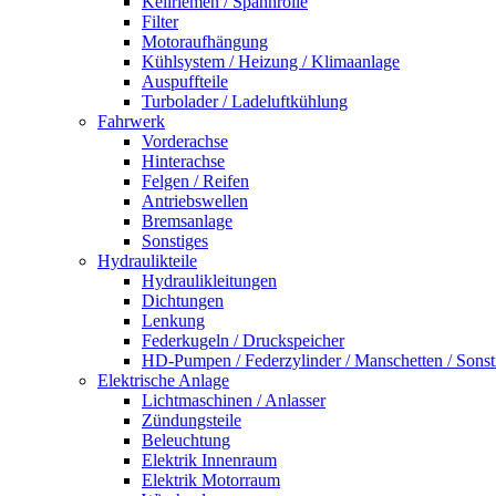
Keilriemen / Spannrolle
Filter
Motoraufhängung
Kühlsystem / Heizung / Klimaanlage
Auspuffteile
Turbolader / Ladeluftkühlung
Fahrwerk
Vorderachse
Hinterachse
Felgen / Reifen
Antriebswellen
Bremsanlage
Sonstiges
Hydraulikteile
Hydraulikleitungen
Dichtungen
Lenkung
Federkugeln / Druckspeicher
HD-Pumpen / Federzylinder / Manschetten / Sonst
Elektrische Anlage
Lichtmaschinen / Anlasser
Zündungsteile
Beleuchtung
Elektrik Innenraum
Elektrik Motorraum