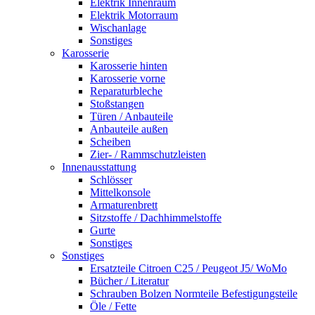
Elektrik Innenraum
Elektrik Motorraum
Wischanlage
Sonstiges
Karosserie
Karosserie hinten
Karosserie vorne
Reparaturbleche
Stoßstangen
Türen / Anbauteile
Anbauteile außen
Scheiben
Zier- / Rammschutzleisten
Innenausstattung
Schlösser
Mittelkonsole
Armaturenbrett
Sitzstoffe / Dachhimmelstoffe
Gurte
Sonstiges
Sonstiges
Ersatzteile Citroen C25 / Peugeot J5/ WoMo
Bücher / Literatur
Schrauben Bolzen Normteile Befestigungsteile
Öle / Fette