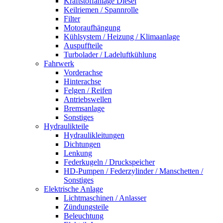
Kraftstoffanlage Diesel
Keilriemen / Spannrolle
Filter
Motoraufhängung
Kühlsystem / Heizung / Klimaanlage
Auspuffteile
Turbolader / Ladeluftkühlung
Fahrwerk
Vorderachse
Hinterachse
Felgen / Reifen
Antriebswellen
Bremsanlage
Sonstiges
Hydraulikteile
Hydraulikleitungen
Dichtungen
Lenkung
Federkugeln / Druckspeicher
HD-Pumpen / Federzylinder / Manschetten /
Sonstiges
Elektrische Anlage
Lichtmaschinen / Anlasser
Zündungsteile
Beleuchtung