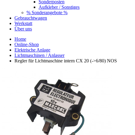
Sonderposten
Aufkleber / Sonstiges
% Sonderangebote %
Gebrauchtwagen
Werkstatt
Über uns
Home
Online-Shop
Elektrische Anlage
Lichtmaschinen / Anlasser
Regler für Lichtmaschine intern CX 20 (->6/80) NOS