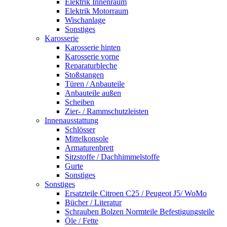
Elektrik Innenraum
Elektrik Motorraum
Wischanlage
Sonstiges
Karosserie
Karosserie hinten
Karosserie vorne
Reparaturbleche
Stoßstangen
Türen / Anbauteile
Anbauteile außen
Scheiben
Zier- / Rammschutzleisten
Innenausstattung
Schlösser
Mittelkonsole
Armaturenbrett
Sitzstoffe / Dachhimmelstoffe
Gurte
Sonstiges
Sonstiges
Ersatzteile Citroen C25 / Peugeot J5/ WoMo
Bücher / Literatur
Schrauben Bolzen Normteile Befestigungsteile
Öle / Fette