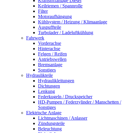
Kraftstoffanlage Diesel
Keilriemen / Spannrolle
Filter
Motoraufhängung
Kühlsystem / Heizung / Klimaanlage
Auspuffteile
Turbolader / Ladeluftkühlung
Fahrwerk
Vorderachse
Hinterachse
Felgen / Reifen
Antriebswellen
Bremsanlage
Sonstiges
Hydraulikteile
Hydraulikleitungen
Dichtungen
Lenkung
Federkugeln / Druckspeicher
HD-Pumpen / Federzylinder / Manschetten /
Sonstiges
Elektrische Anlage
Lichtmaschinen / Anlasser
Zündungsteile
Beleuchtung