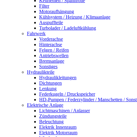
Keilriemen / Spannrolle
Filter
Motoraufhängung
Kühlsystem / Heizung / Klimaanlage
Auspuffteile
Turbolader / Ladeluftkühlung
Fahrwerk
Vorderachse
Hinterachse
Felgen / Reifen
Antriebswellen
Bremsanlage
Sonstiges
Hydraulikteile
Hydraulikleitungen
Dichtungen
Lenkung
Federkugeln / Druckspeicher
HD-Pumpen / Federzylinder / Manschetten / Sonst
Elektrische Anlage
Lichtmaschinen / Anlasser
Zündungsteile
Beleuchtung
Elektrik Innenraum
Elektrik Motorraum