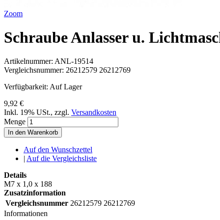
Zoom
Schraube Anlasser u. Lichtmas
Artikelnummer:
ANL-19514
Vergleichsnummer:
26212579 26212769
Verfügbarkeit:
Auf Lager
9,92 €
Inkl. 19% USt.
,
zzgl.
Versandkosten
Menge
In den Warenkorb
Auf den Wunschzettel
|
Auf die Vergleichsliste
Details
M7 x 1,0 x 188
Zusatzinformation
Vergleichsnummer
26212579 26212769
Informationen