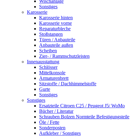
Wischanlage
Sonstiges
Karosserie
Karosserie hinten
Karosserie vorne
Reparaturbleche
Stoßstangen
Türen / Anbauteile
Anbauteile außen
Scheiben
Zier- / Rammschutzleisten
Innenausstattung
Schlösser
Mittelkonsole
Armaturenbrett
Sitzstoffe / Dachhimmelstoffe
Gurte
Sonstiges
Sonstiges
Ersatzteile Citroen C25 / Peugeot J5/ WoMo
Bücher / Literatur
Schrauben Bolzen Normteile Befestigungsteile
Öle / Fette
Sonderposten
Aufkleber / Sonstiges