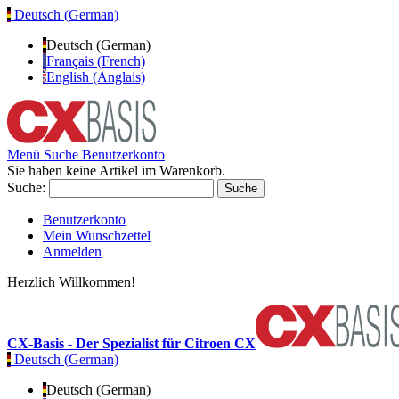
Deutsch (German)
Deutsch (German)
Français (French)
English (Anglais)
Menü
Suche
Benutzerkonto
Sie haben keine Artikel im Warenkorb.
Suche:
Suche
Benutzerkonto
Mein Wunschzettel
Anmelden
Herzlich Willkommen!
CX-Basis - Der Spezialist für Citroen CX
Deutsch (German)
Deutsch (German)