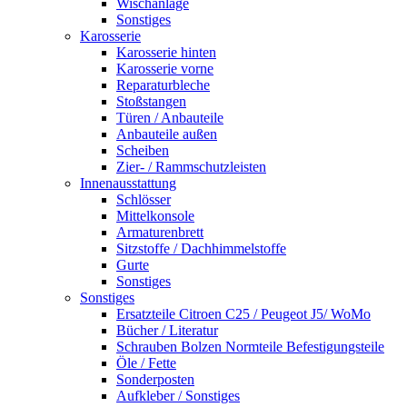
Wischanlage
Sonstiges
Karosserie
Karosserie hinten
Karosserie vorne
Reparaturbleche
Stoßstangen
Türen / Anbauteile
Anbauteile außen
Scheiben
Zier- / Rammschutzleisten
Innenausstattung
Schlösser
Mittelkonsole
Armaturenbrett
Sitzstoffe / Dachhimmelstoffe
Gurte
Sonstiges
Sonstiges
Ersatzteile Citroen C25 / Peugeot J5/ WoMo
Bücher / Literatur
Schrauben Bolzen Normteile Befestigungsteile
Öle / Fette
Sonderposten
Aufkleber / Sonstiges