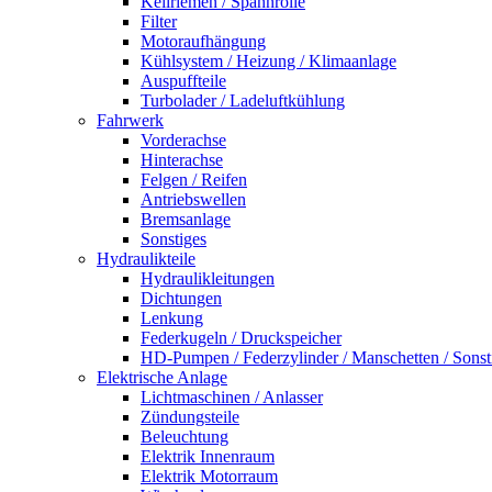
Keilriemen / Spannrolle
Filter
Motoraufhängung
Kühlsystem / Heizung / Klimaanlage
Auspuffteile
Turbolader / Ladeluftkühlung
Fahrwerk
Vorderachse
Hinterachse
Felgen / Reifen
Antriebswellen
Bremsanlage
Sonstiges
Hydraulikteile
Hydraulikleitungen
Dichtungen
Lenkung
Federkugeln / Druckspeicher
HD-Pumpen / Federzylinder / Manschetten / Sonst
Elektrische Anlage
Lichtmaschinen / Anlasser
Zündungsteile
Beleuchtung
Elektrik Innenraum
Elektrik Motorraum