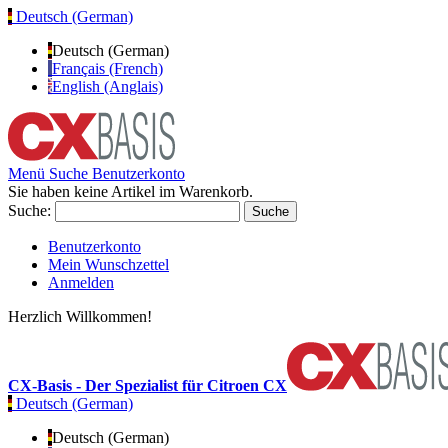
Deutsch (German)
Deutsch (German)
Français (French)
English (Anglais)
Menü
Suche
Benutzerkonto
Sie haben keine Artikel im Warenkorb.
Suche:
Suche
Benutzerkonto
Mein Wunschzettel
Anmelden
Herzlich Willkommen!
CX-Basis - Der Spezialist für Citroen CX
Deutsch (German)
Deutsch (German)