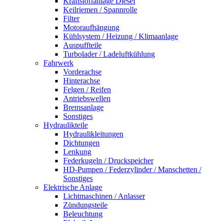
Kraftstoffanlage Diesel
Keilriemen / Spannrolle
Filter
Motoraufhängung
Kühlsystem / Heizung / Klimaanlage
Auspuffteile
Turbolader / Ladeluftkühlung
Fahrwerk
Vorderachse
Hinterachse
Felgen / Reifen
Antriebswellen
Bremsanlage
Sonstiges
Hydraulikteile
Hydraulikleitungen
Dichtungen
Lenkung
Federkugeln / Druckspeicher
HD-Pumpen / Federzylinder / Manschetten /
Sonstiges
Elektrische Anlage
Lichtmaschinen / Anlasser
Zündungsteile
Beleuchtung