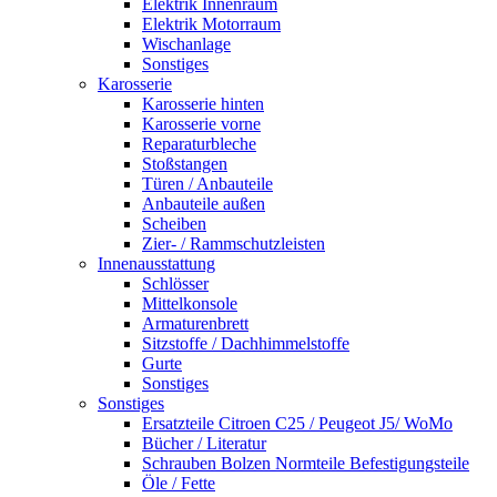
Elektrik Innenraum
Elektrik Motorraum
Wischanlage
Sonstiges
Karosserie
Karosserie hinten
Karosserie vorne
Reparaturbleche
Stoßstangen
Türen / Anbauteile
Anbauteile außen
Scheiben
Zier- / Rammschutzleisten
Innenausstattung
Schlösser
Mittelkonsole
Armaturenbrett
Sitzstoffe / Dachhimmelstoffe
Gurte
Sonstiges
Sonstiges
Ersatzteile Citroen C25 / Peugeot J5/ WoMo
Bücher / Literatur
Schrauben Bolzen Normteile Befestigungsteile
Öle / Fette