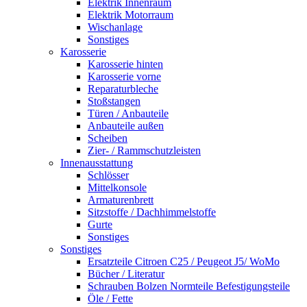
Elektrik Innenraum
Elektrik Motorraum
Wischanlage
Sonstiges
Karosserie
Karosserie hinten
Karosserie vorne
Reparaturbleche
Stoßstangen
Türen / Anbauteile
Anbauteile außen
Scheiben
Zier- / Rammschutzleisten
Innenausstattung
Schlösser
Mittelkonsole
Armaturenbrett
Sitzstoffe / Dachhimmelstoffe
Gurte
Sonstiges
Sonstiges
Ersatzteile Citroen C25 / Peugeot J5/ WoMo
Bücher / Literatur
Schrauben Bolzen Normteile Befestigungsteile
Öle / Fette