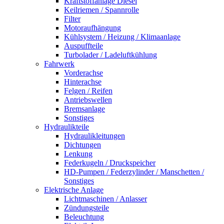
Kraftstoffanlage Diesel
Keilriemen / Spannrolle
Filter
Motoraufhängung
Kühlsystem / Heizung / Klimaanlage
Auspuffteile
Turbolader / Ladeluftkühlung
Fahrwerk
Vorderachse
Hinterachse
Felgen / Reifen
Antriebswellen
Bremsanlage
Sonstiges
Hydraulikteile
Hydraulikleitungen
Dichtungen
Lenkung
Federkugeln / Druckspeicher
HD-Pumpen / Federzylinder / Manschetten /
Sonstiges
Elektrische Anlage
Lichtmaschinen / Anlasser
Zündungsteile
Beleuchtung