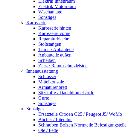
Elektrik Innenraum
Elektrik Motorraum
Wischanlage
Sonstiges
Karosserie
Karosserie hinten
Karosserie vorne
Reparaturbleche
Stoßstangen
Türen / Anbauteile
Anbauteile außen
Scheiben
Zier- / Rammschutzleisten
Innenausstattung
Schlösser
Mittelkonsole
Armaturenbrett
Sitzstoffe / Dachhimmelstoffe
Gurte
Sonstiges
Sonstiges
Ersatzteile Citroen C25 / Peugeot J5/ WoMo
Bücher / Literatur
Schrauben Bolzen Normteile Befestigungsteile
Öle / Fette