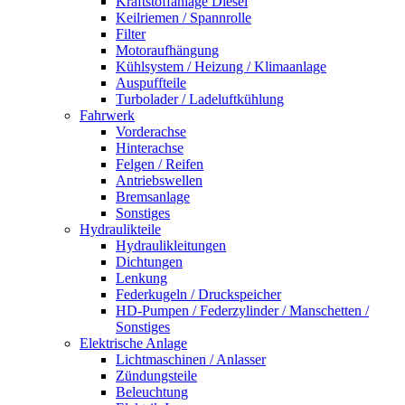
Kraftstoffanlage Diesel
Keilriemen / Spannrolle
Filter
Motoraufhängung
Kühlsystem / Heizung / Klimaanlage
Auspuffteile
Turbolader / Ladeluftkühlung
Fahrwerk
Vorderachse
Hinterachse
Felgen / Reifen
Antriebswellen
Bremsanlage
Sonstiges
Hydraulikteile
Hydraulikleitungen
Dichtungen
Lenkung
Federkugeln / Druckspeicher
HD-Pumpen / Federzylinder / Manschetten /
Sonstiges
Elektrische Anlage
Lichtmaschinen / Anlasser
Zündungsteile
Beleuchtung