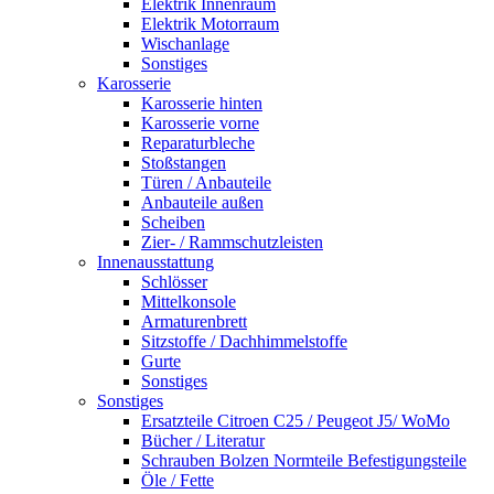
Elektrik Innenraum
Elektrik Motorraum
Wischanlage
Sonstiges
Karosserie
Karosserie hinten
Karosserie vorne
Reparaturbleche
Stoßstangen
Türen / Anbauteile
Anbauteile außen
Scheiben
Zier- / Rammschutzleisten
Innenausstattung
Schlösser
Mittelkonsole
Armaturenbrett
Sitzstoffe / Dachhimmelstoffe
Gurte
Sonstiges
Sonstiges
Ersatzteile Citroen C25 / Peugeot J5/ WoMo
Bücher / Literatur
Schrauben Bolzen Normteile Befestigungsteile
Öle / Fette