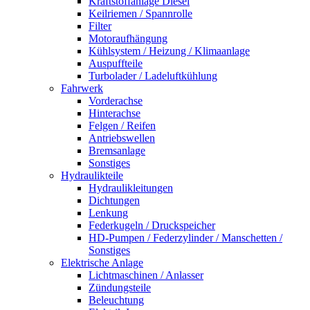
Kraftstoffanlage Diesel
Keilriemen / Spannrolle
Filter
Motoraufhängung
Kühlsystem / Heizung / Klimaanlage
Auspuffteile
Turbolader / Ladeluftkühlung
Fahrwerk
Vorderachse
Hinterachse
Felgen / Reifen
Antriebswellen
Bremsanlage
Sonstiges
Hydraulikteile
Hydraulikleitungen
Dichtungen
Lenkung
Federkugeln / Druckspeicher
HD-Pumpen / Federzylinder / Manschetten /
Sonstiges
Elektrische Anlage
Lichtmaschinen / Anlasser
Zündungsteile
Beleuchtung