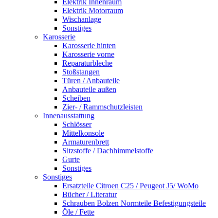
Elektrik Innenraum
Elektrik Motorraum
Wischanlage
Sonstiges
Karosserie
Karosserie hinten
Karosserie vorne
Reparaturbleche
Stoßstangen
Türen / Anbauteile
Anbauteile außen
Scheiben
Zier- / Rammschutzleisten
Innenausstattung
Schlösser
Mittelkonsole
Armaturenbrett
Sitzstoffe / Dachhimmelstoffe
Gurte
Sonstiges
Sonstiges
Ersatzteile Citroen C25 / Peugeot J5/ WoMo
Bücher / Literatur
Schrauben Bolzen Normteile Befestigungsteile
Öle / Fette