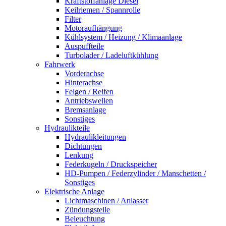
Kraftstoffanlage Diesel
Keilriemen / Spannrolle
Filter
Motoraufhängung
Kühlsystem / Heizung / Klimaanlage
Auspuffteile
Turbolader / Ladeluftkühlung
Fahrwerk
Vorderachse
Hinterachse
Felgen / Reifen
Antriebswellen
Bremsanlage
Sonstiges
Hydraulikteile
Hydraulikleitungen
Dichtungen
Lenkung
Federkugeln / Druckspeicher
HD-Pumpen / Federzylinder / Manschetten /
Sonstiges
Elektrische Anlage
Lichtmaschinen / Anlasser
Zündungsteile
Beleuchtung