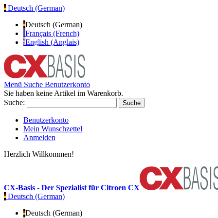
Deutsch (German)
Deutsch (German)
Français (French)
English (Anglais)
Menü
Suche
Benutzerkonto
Sie haben keine Artikel im Warenkorb.
Suche:
Suche
Benutzerkonto
Mein Wunschzettel
Anmelden
Herzlich Willkommen!
CX-Basis - Der Spezialist für Citroen CX
Deutsch (German)
Deutsch (German)