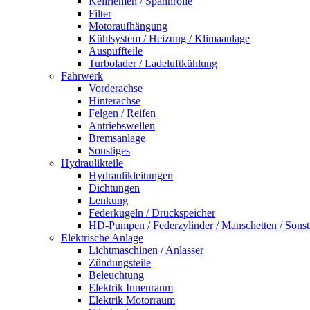
Keilriemen / Spannrolle
Filter
Motoraufhängung
Kühlsystem / Heizung / Klimaanlage
Auspuffteile
Turbolader / Ladeluftkühlung
Fahrwerk
Vorderachse
Hinterachse
Felgen / Reifen
Antriebswellen
Bremsanlage
Sonstiges
Hydraulikteile
Hydraulikleitungen
Dichtungen
Lenkung
Federkugeln / Druckspeicher
HD-Pumpen / Federzylinder / Manschetten / Sonst
Elektrische Anlage
Lichtmaschinen / Anlasser
Zündungsteile
Beleuchtung
Elektrik Innenraum
Elektrik Motorraum