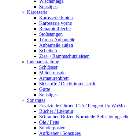
Wischanlage
Sonstiges
Karosserie
Karosserie hinten
Karosserie vorne
Reparaturbleche
Stoßstangen
Türen / Anbauteile
Anbauteile außen
Scheiben
Zier- / Rammschutzleisten
Innenausstattung
Schlösser
Mittelkonsole
Armaturenbrett
Sitzstoffe / Dachhimmelstoffe
Gurte
Sonstiges
Sonstiges
Ersatzteile Citroen C25 / Peugeot J5/ WoMo
Bücher / Literatur
Schrauben Bolzen Normteile Befestigungsteile
Öle / Fette
Sonderposten
Aufkleber / Sonstiges