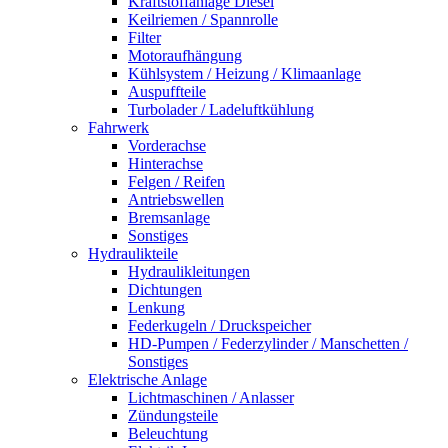
Kraftstoffanlage Diesel
Keilriemen / Spannrolle
Filter
Motoraufhängung
Kühlsystem / Heizung / Klimaanlage
Auspuffteile
Turbolader / Ladeluftkühlung
Fahrwerk
Vorderachse
Hinterachse
Felgen / Reifen
Antriebswellen
Bremsanlage
Sonstiges
Hydraulikteile
Hydraulikleitungen
Dichtungen
Lenkung
Federkugeln / Druckspeicher
HD-Pumpen / Federzylinder / Manschetten /
Sonstiges
Elektrische Anlage
Lichtmaschinen / Anlasser
Zündungsteile
Beleuchtung