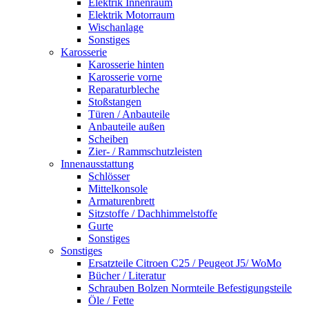
Elektrik Innenraum
Elektrik Motorraum
Wischanlage
Sonstiges
Karosserie
Karosserie hinten
Karosserie vorne
Reparaturbleche
Stoßstangen
Türen / Anbauteile
Anbauteile außen
Scheiben
Zier- / Rammschutzleisten
Innenausstattung
Schlösser
Mittelkonsole
Armaturenbrett
Sitzstoffe / Dachhimmelstoffe
Gurte
Sonstiges
Sonstiges
Ersatzteile Citroen C25 / Peugeot J5/ WoMo
Bücher / Literatur
Schrauben Bolzen Normteile Befestigungsteile
Öle / Fette