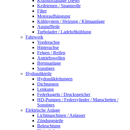
Kraftstoffanlage Diesel
Keilriemen / Spannrolle
Filter
Motoraufhängung
Kühlsystem / Heizung / Klimaanlage
Auspuffteile
Turbolader / Ladeluftkühlung
Fahrwerk
Vorderachse
Hinterachse
Felgen / Reifen
Antriebswellen
Bremsanlage
Sonstiges
Hydraulikteile
Hydraulikleitungen
Dichtungen
Lenkung
Federkugeln / Druckspeicher
HD-Pumpen / Federzylinder / Manschetten /
Sonstiges
Elektrische Anlage
Lichtmaschinen / Anlasser
Zündungsteile
Beleuchtung