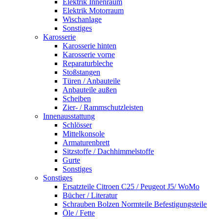
Elektrik Innenraum
Elektrik Motorraum
Wischanlage
Sonstiges
Karosserie
Karosserie hinten
Karosserie vorne
Reparaturbleche
Stoßstangen
Türen / Anbauteile
Anbauteile außen
Scheiben
Zier- / Rammschutzleisten
Innenausstattung
Schlösser
Mittelkonsole
Armaturenbrett
Sitzstoffe / Dachhimmelstoffe
Gurte
Sonstiges
Sonstiges
Ersatzteile Citroen C25 / Peugeot J5/ WoMo
Bücher / Literatur
Schrauben Bolzen Normteile Befestigungsteile
Öle / Fette