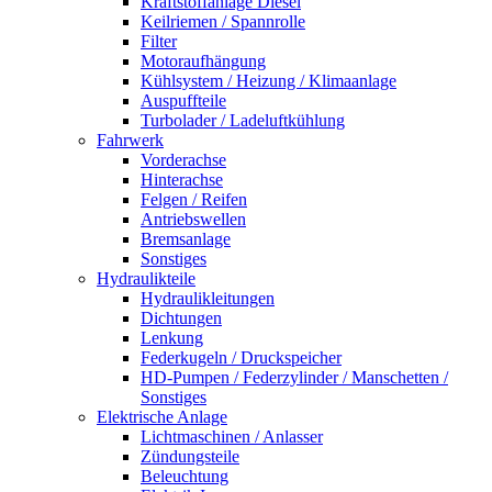
Kraftstoffanlage Diesel
Keilriemen / Spannrolle
Filter
Motoraufhängung
Kühlsystem / Heizung / Klimaanlage
Auspuffteile
Turbolader / Ladeluftkühlung
Fahrwerk
Vorderachse
Hinterachse
Felgen / Reifen
Antriebswellen
Bremsanlage
Sonstiges
Hydraulikteile
Hydraulikleitungen
Dichtungen
Lenkung
Federkugeln / Druckspeicher
HD-Pumpen / Federzylinder / Manschetten /
Sonstiges
Elektrische Anlage
Lichtmaschinen / Anlasser
Zündungsteile
Beleuchtung