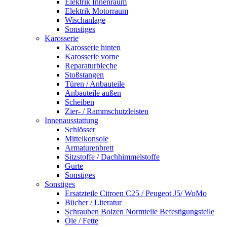
Elektrik Innenraum
Elektrik Motorraum
Wischanlage
Sonstiges
Karosserie
Karosserie hinten
Karosserie vorne
Reparaturbleche
Stoßstangen
Türen / Anbauteile
Anbauteile außen
Scheiben
Zier- / Rammschutzleisten
Innenausstattung
Schlösser
Mittelkonsole
Armaturenbrett
Sitzstoffe / Dachhimmelstoffe
Gurte
Sonstiges
Sonstiges
Ersatzteile Citroen C25 / Peugeot J5/ WoMo
Bücher / Literatur
Schrauben Bolzen Normteile Befestigungsteile
Öle / Fette