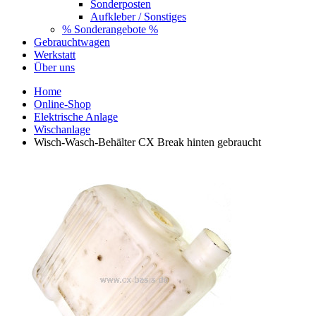
Sonderposten
Aufkleber / Sonstiges
% Sonderangebote %
Gebrauchtwagen
Werkstatt
Über uns
Home
Online-Shop
Elektrische Anlage
Wischanlage
Wisch-Wasch-Behälter CX Break hinten gebraucht