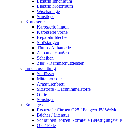
Elektrik Innenraum
Elektrik Motorraum
Wischanlage
Sonstiges
Karosserie
Karosserie hinten
Karosserie vorne
Reparaturbleche
Stoßstangen
Türen / Anbauteile
Anbauteile außen
Scheiben
Zier- / Rammschutzleisten
Innenausstattung
Schlösser
Mittelkonsole
Armaturenbrett
Sitzstoffe / Dachhimmelstoffe
Gurte
Sonstiges
Sonstiges
Ersatzteile Citroen C25 / Peugeot J5/ WoMo
Bücher / Literatur
Schrauben Bolzen Normteile Befestigungsteile
Öle / Fette