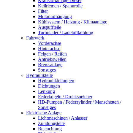
Kraftstoffanlage Diesel
Keilriemen / Spannrolle
Filter
Motoraufhängung
Kühlsystem / Heizung / Klimaanlage
Auspuffteile
Turbolader / Ladeluftkühlung
Fahrwerk
Vorderachse
Hinterachse
Felgen / Reifen
Antriebswellen
Bremsanlage
Sonstiges
Hydraulikteile
Hydraulikleitungen
Dichtungen
Lenkung
Federkugeln / Druckspeicher
HD-Pumpen / Federzylinder / Manschetten /
Sonstiges
Elektrische Anlage
Lichtmaschinen / Anlasser
Zündungsteile
Beleuchtung