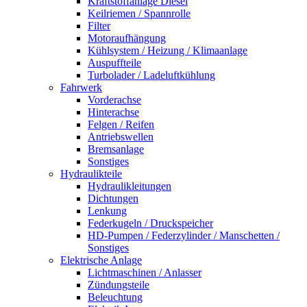
Kraftstoffanlage Diesel
Keilriemen / Spannrolle
Filter
Motoraufhängung
Kühlsystem / Heizung / Klimaanlage
Auspuffteile
Turbolader / Ladeluftkühlung
Fahrwerk
Vorderachse
Hinterachse
Felgen / Reifen
Antriebswellen
Bremsanlage
Sonstiges
Hydraulikteile
Hydraulikleitungen
Dichtungen
Lenkung
Federkugeln / Druckspeicher
HD-Pumpen / Federzylinder / Manschetten /
Sonstiges
Elektrische Anlage
Lichtmaschinen / Anlasser
Zündungsteile
Beleuchtung