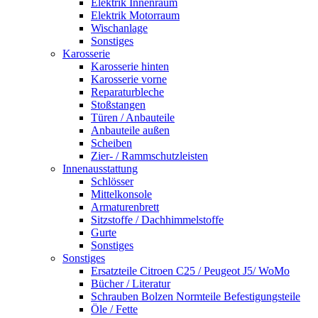
Elektrik Innenraum
Elektrik Motorraum
Wischanlage
Sonstiges
Karosserie
Karosserie hinten
Karosserie vorne
Reparaturbleche
Stoßstangen
Türen / Anbauteile
Anbauteile außen
Scheiben
Zier- / Rammschutzleisten
Innenausstattung
Schlösser
Mittelkonsole
Armaturenbrett
Sitzstoffe / Dachhimmelstoffe
Gurte
Sonstiges
Sonstiges
Ersatzteile Citroen C25 / Peugeot J5/ WoMo
Bücher / Literatur
Schrauben Bolzen Normteile Befestigungsteile
Öle / Fette