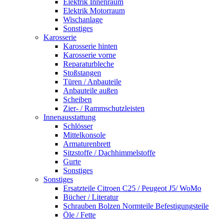
Elektrik Innenraum
Elektrik Motorraum
Wischanlage
Sonstiges
Karosserie
Karosserie hinten
Karosserie vorne
Reparaturbleche
Stoßstangen
Türen / Anbauteile
Anbauteile außen
Scheiben
Zier- / Rammschutzleisten
Innenausstattung
Schlösser
Mittelkonsole
Armaturenbrett
Sitzstoffe / Dachhimmelstoffe
Gurte
Sonstiges
Sonstiges
Ersatzteile Citroen C25 / Peugeot J5/ WoMo
Bücher / Literatur
Schrauben Bolzen Normteile Befestigungsteile
Öle / Fette