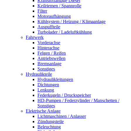
Kraftstoffanlage Diesel
Keilriemen / Spannrolle
Filter
Motoraufhängung
Kühlsystem / Heizung / Klimaanlage
Auspuffteile
Turbolader / Ladeluftkühlung
Fahrwerk
Vorderachse
Hinterachse
Felgen / Reifen
Antriebswellen
Bremsanlage
Sonstiges
Hydraulikteile
Hydraulikleitungen
Dichtungen
Lenkung
Federkugeln / Druckspeicher
HD-Pumpen / Federzylinder / Manschetten /
Sonstiges
Elektrische Anlage
Lichtmaschinen / Anlasser
Zündungsteile
Beleuchtung