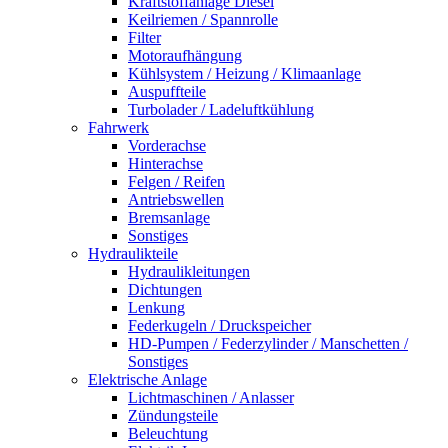
Kraftstoffanlage Diesel
Keilriemen / Spannrolle
Filter
Motoraufhängung
Kühlsystem / Heizung / Klimaanlage
Auspuffteile
Turbolader / Ladeluftkühlung
Fahrwerk
Vorderachse
Hinterachse
Felgen / Reifen
Antriebswellen
Bremsanlage
Sonstiges
Hydraulikteile
Hydraulikleitungen
Dichtungen
Lenkung
Federkugeln / Druckspeicher
HD-Pumpen / Federzylinder / Manschetten /
Sonstiges
Elektrische Anlage
Lichtmaschinen / Anlasser
Zündungsteile
Beleuchtung