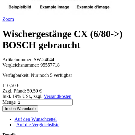
Zoom
Wischergestänge CX (6/80->)
BOSCH gebraucht
Artikelnummer:
SW-24044
Vergleichsnummer:
95557718
Verfügbarkeit:
Nur noch 5 verfügbar
110,50 €
Zzgl. Pfand:
59,50 €
Inkl. 19% USt.
,
zzgl.
Versandkosten
Menge
In den Warenkorb
Auf den Wunschzettel
|
Auf die Vergleichsliste
Details