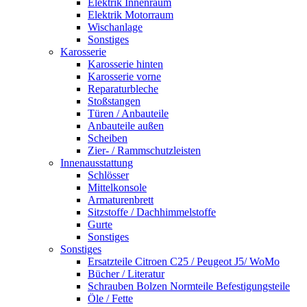
Elektrik Innenraum
Elektrik Motorraum
Wischanlage
Sonstiges
Karosserie
Karosserie hinten
Karosserie vorne
Reparaturbleche
Stoßstangen
Türen / Anbauteile
Anbauteile außen
Scheiben
Zier- / Rammschutzleisten
Innenausstattung
Schlösser
Mittelkonsole
Armaturenbrett
Sitzstoffe / Dachhimmelstoffe
Gurte
Sonstiges
Sonstiges
Ersatzteile Citroen C25 / Peugeot J5/ WoMo
Bücher / Literatur
Schrauben Bolzen Normteile Befestigungsteile
Öle / Fette