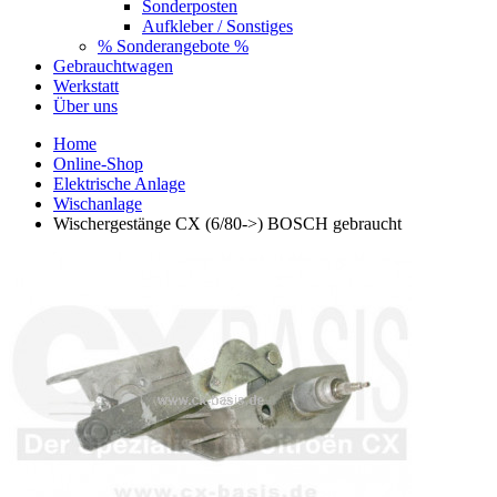
Sonderposten
Aufkleber / Sonstiges
% Sonderangebote %
Gebrauchtwagen
Werkstatt
Über uns
Home
Online-Shop
Elektrische Anlage
Wischanlage
Wischergestänge CX (6/80->) BOSCH gebraucht