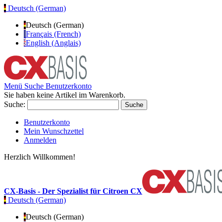
Deutsch (German)
Deutsch (German)
Français (French)
English (Anglais)
Menü
Suche
Benutzerkonto
Sie haben keine Artikel im Warenkorb.
Suche:
Suche
Benutzerkonto
Mein Wunschzettel
Anmelden
Herzlich Willkommen!
CX-Basis - Der Spezialist für Citroen CX
Deutsch (German)
Deutsch (German)