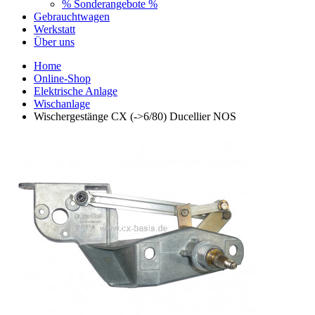
% Sonderangebote %
Gebrauchtwagen
Werkstatt
Über uns
Home
Online-Shop
Elektrische Anlage
Wischanlage
Wischergestänge CX (->6/80) Ducellier NOS