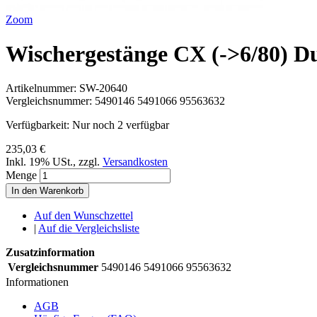
Zoom
Wischergestänge CX (->6/80) D
Artikelnummer:
SW-20640
Vergleichsnummer:
5490146 5491066 95563632
Verfügbarkeit:
Nur noch 2 verfügbar
235,03 €
Inkl. 19% USt.
,
zzgl.
Versandkosten
Menge
In den Warenkorb
Auf den Wunschzettel
|
Auf die Vergleichsliste
Zusatzinformation
Vergleichsnummer
5490146 5491066 95563632
Informationen
AGB