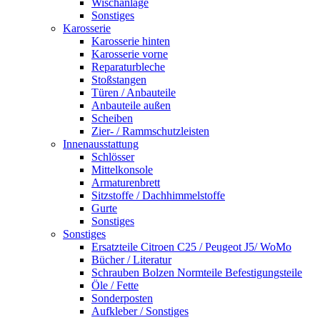
Wischanlage
Sonstiges
Karosserie
Karosserie hinten
Karosserie vorne
Reparaturbleche
Stoßstangen
Türen / Anbauteile
Anbauteile außen
Scheiben
Zier- / Rammschutzleisten
Innenausstattung
Schlösser
Mittelkonsole
Armaturenbrett
Sitzstoffe / Dachhimmelstoffe
Gurte
Sonstiges
Sonstiges
Ersatzteile Citroen C25 / Peugeot J5/ WoMo
Bücher / Literatur
Schrauben Bolzen Normteile Befestigungsteile
Öle / Fette
Sonderposten
Aufkleber / Sonstiges