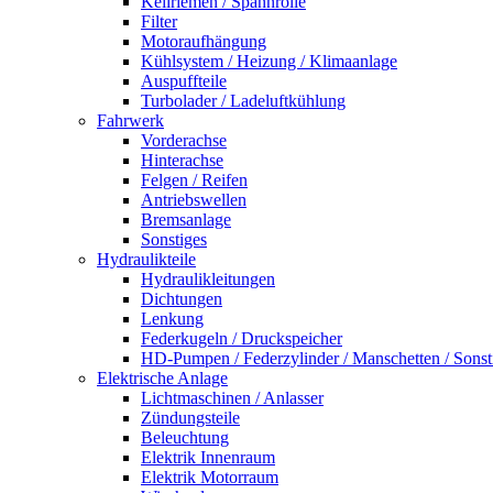
Keilriemen / Spannrolle
Filter
Motoraufhängung
Kühlsystem / Heizung / Klimaanlage
Auspuffteile
Turbolader / Ladeluftkühlung
Fahrwerk
Vorderachse
Hinterachse
Felgen / Reifen
Antriebswellen
Bremsanlage
Sonstiges
Hydraulikteile
Hydraulikleitungen
Dichtungen
Lenkung
Federkugeln / Druckspeicher
HD-Pumpen / Federzylinder / Manschetten / Sonst
Elektrische Anlage
Lichtmaschinen / Anlasser
Zündungsteile
Beleuchtung
Elektrik Innenraum
Elektrik Motorraum