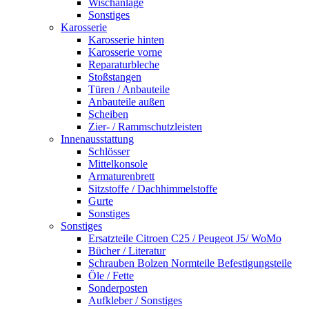
Wischanlage
Sonstiges
Karosserie
Karosserie hinten
Karosserie vorne
Reparaturbleche
Stoßstangen
Türen / Anbauteile
Anbauteile außen
Scheiben
Zier- / Rammschutzleisten
Innenausstattung
Schlösser
Mittelkonsole
Armaturenbrett
Sitzstoffe / Dachhimmelstoffe
Gurte
Sonstiges
Sonstiges
Ersatzteile Citroen C25 / Peugeot J5/ WoMo
Bücher / Literatur
Schrauben Bolzen Normteile Befestigungsteile
Öle / Fette
Sonderposten
Aufkleber / Sonstiges