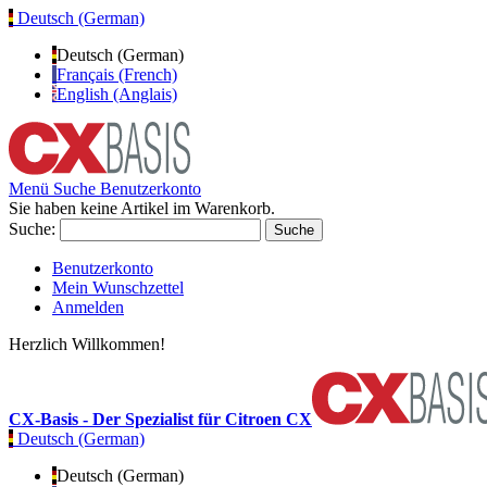
Deutsch (German)
Deutsch (German)
Français (French)
English (Anglais)
Menü
Suche
Benutzerkonto
Sie haben keine Artikel im Warenkorb.
Suche:
Suche
Benutzerkonto
Mein Wunschzettel
Anmelden
Herzlich Willkommen!
CX-Basis - Der Spezialist für Citroen CX
Deutsch (German)
Deutsch (German)