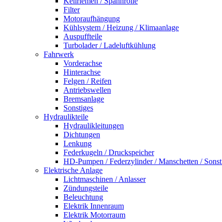
Keilriemen / Spannrolle
Filter
Motoraufhängung
Kühlsystem / Heizung / Klimaanlage
Auspuffteile
Turbolader / Ladeluftkühlung
Fahrwerk
Vorderachse
Hinterachse
Felgen / Reifen
Antriebswellen
Bremsanlage
Sonstiges
Hydraulikteile
Hydraulikleitungen
Dichtungen
Lenkung
Federkugeln / Druckspeicher
HD-Pumpen / Federzylinder / Manschetten / Sonst
Elektrische Anlage
Lichtmaschinen / Anlasser
Zündungsteile
Beleuchtung
Elektrik Innenraum
Elektrik Motorraum