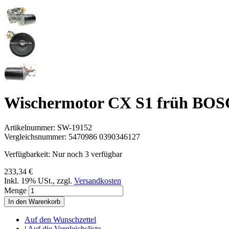
Wischermotor CX S1 früh BO
Artikelnummer:
SW-19152
Vergleichsnummer:
5470986 0390346127
Verfügbarkeit:
Nur noch 3 verfügbar
233,34 €
Inkl. 19% USt.
,
zzgl.
Versandkosten
Menge
In den Warenkorb
Auf den Wunschzettel
|
Auf die Vergleichsliste