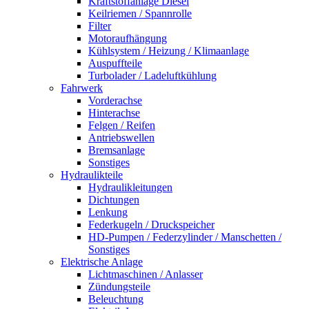
Kraftstoffanlage Diesel
Keilriemen / Spannrolle
Filter
Motoraufhängung
Kühlsystem / Heizung / Klimaanlage
Auspuffteile
Turbolader / Ladeluftkühlung
Fahrwerk
Vorderachse
Hinterachse
Felgen / Reifen
Antriebswellen
Bremsanlage
Sonstiges
Hydraulikteile
Hydraulikleitungen
Dichtungen
Lenkung
Federkugeln / Druckspeicher
HD-Pumpen / Federzylinder / Manschetten /
Sonstiges
Elektrische Anlage
Lichtmaschinen / Anlasser
Zündungsteile
Beleuchtung