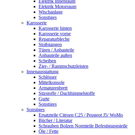
Elektrik Innenraum
Elektrik Motorraum
Wischanlage
Sonstiges
Karosserie
Karosserie hinten
Karosserie vorne
Reparaturbleche
Stoßstangen
Türen / Anbauteile
Anbauteile außen
Scheiben
Zier- / Rammschutzleisten
Innenausstattung
Schlösser
Mittelkonsole
Armaturenbrett
Sitzstoffe / Dachhimmelstoffe
Gurte
Sonstiges
Sonstiges
Ersatzteile Citroen C25 / Peugeot J5/ WoMo
Bücher / Literatur
Schrauben Bolzen Normteile Befestigungsteile
Öle / Fette