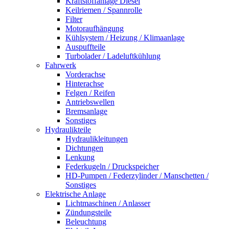
Kraftstoffanlage Diesel
Keilriemen / Spannrolle
Filter
Motoraufhängung
Kühlsystem / Heizung / Klimaanlage
Auspuffteile
Turbolader / Ladeluftkühlung
Fahrwerk
Vorderachse
Hinterachse
Felgen / Reifen
Antriebswellen
Bremsanlage
Sonstiges
Hydraulikteile
Hydraulikleitungen
Dichtungen
Lenkung
Federkugeln / Druckspeicher
HD-Pumpen / Federzylinder / Manschetten /
Sonstiges
Elektrische Anlage
Lichtmaschinen / Anlasser
Zündungsteile
Beleuchtung