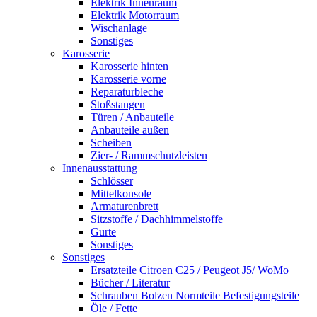
Elektrik Innenraum
Elektrik Motorraum
Wischanlage
Sonstiges
Karosserie
Karosserie hinten
Karosserie vorne
Reparaturbleche
Stoßstangen
Türen / Anbauteile
Anbauteile außen
Scheiben
Zier- / Rammschutzleisten
Innenausstattung
Schlösser
Mittelkonsole
Armaturenbrett
Sitzstoffe / Dachhimmelstoffe
Gurte
Sonstiges
Sonstiges
Ersatzteile Citroen C25 / Peugeot J5/ WoMo
Bücher / Literatur
Schrauben Bolzen Normteile Befestigungsteile
Öle / Fette