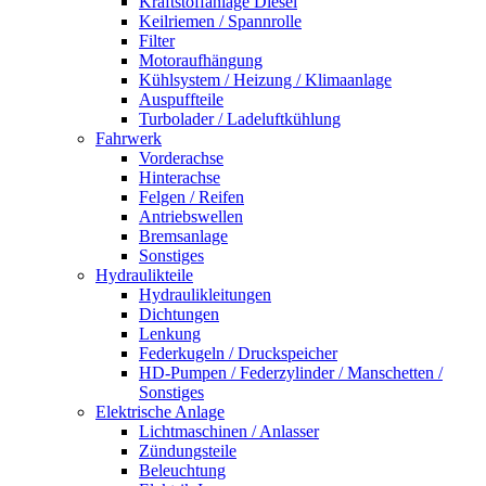
Kraftstoffanlage Diesel
Keilriemen / Spannrolle
Filter
Motoraufhängung
Kühlsystem / Heizung / Klimaanlage
Auspuffteile
Turbolader / Ladeluftkühlung
Fahrwerk
Vorderachse
Hinterachse
Felgen / Reifen
Antriebswellen
Bremsanlage
Sonstiges
Hydraulikteile
Hydraulikleitungen
Dichtungen
Lenkung
Federkugeln / Druckspeicher
HD-Pumpen / Federzylinder / Manschetten /
Sonstiges
Elektrische Anlage
Lichtmaschinen / Anlasser
Zündungsteile
Beleuchtung