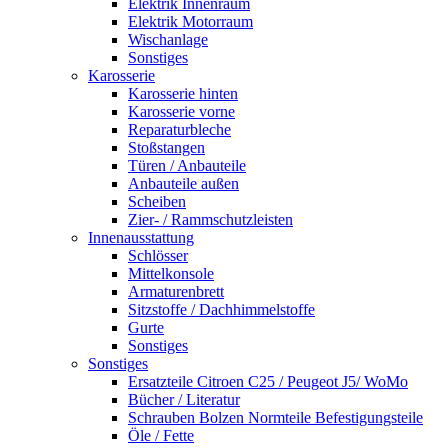
Elektrik Innenraum
Elektrik Motorraum
Wischanlage
Sonstiges
Karosserie
Karosserie hinten
Karosserie vorne
Reparaturbleche
Stoßstangen
Türen / Anbauteile
Anbauteile außen
Scheiben
Zier- / Rammschutzleisten
Innenausstattung
Schlösser
Mittelkonsole
Armaturenbrett
Sitzstoffe / Dachhimmelstoffe
Gurte
Sonstiges
Sonstiges
Ersatzteile Citroen C25 / Peugeot J5/ WoMo
Bücher / Literatur
Schrauben Bolzen Normteile Befestigungsteile
Öle / Fette