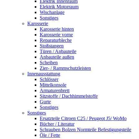
Elektrik Innenraum
Elektrik Motorraum
Wischanlage
Sonstiges
Karosserie
Karosserie hinten
Karosserie vorne
Reparaturbleche
Stoßstangen
Türen / Anbauteile
Anbauteile außen
Scheiben
Zier- / Rammschutzleisten
Innenausstattung
Schlösser
Mittelkonsole
Armaturenbrett
Sitzstoffe / Dachhimmelstoffe
Gurte
Sonstiges
Sonstiges
Ersatzteile Citroen C25 / Peugeot J5/ WoMo
Bücher / Literatur
Schrauben Bolzen Normteile Befestigungsteile
Öle / Fette