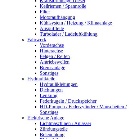
Kraftstoffanlage Diesel
Keilriemen / Spannrolle
Filter
Motoraufhängung
Kühlsystem / Heizung / Klimaanlage
Auspuffteile
Turbolader / Ladeluftkühlung
Fahrwerk
Vorderachse
Hinterachse
Felgen / Reifen
Antriebswellen
Bremsanlage
Sonstiges
Hydraulikteile
Hydraulikleitungen
Dichtungen
Lenkung
Federkugeln / Druckspeicher
HD-Pumpen / Federzylinder / Manschetten /
Sonstiges
Elektrische Anlage
Lichtmaschinen / Anlasser
Zündungsteile
Beleuchtung