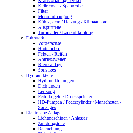
Kraftstoffanlage Diesel
Keilriemen / Spannrolle
Filter
Motoraufhängung
Kühlsystem / Heizung / Klimaanlage
Auspuffteile
Turbolader / Ladeluftkühlung
Fahrwerk
Vorderachse
Hinterachse
Felgen / Reifen
Antriebswellen
Bremsanlage
Sonstiges
Hydraulikteile
Hydraulikleitungen
Dichtungen
Lenkung
Federkugeln / Druckspeicher
HD-Pumpen / Federzylinder / Manschetten /
Sonstiges
Elektrische Anlage
Lichtmaschinen / Anlasser
Zündungsteile
Beleuchtung