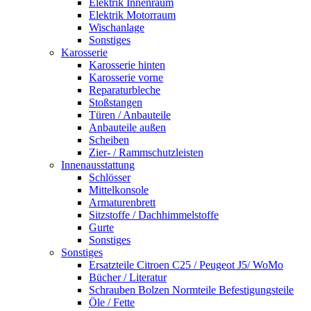
Elektrik Innenraum
Elektrik Motorraum
Wischanlage
Sonstiges
Karosserie
Karosserie hinten
Karosserie vorne
Reparaturbleche
Stoßstangen
Türen / Anbauteile
Anbauteile außen
Scheiben
Zier- / Rammschutzleisten
Innenausstattung
Schlösser
Mittelkonsole
Armaturenbrett
Sitzstoffe / Dachhimmelstoffe
Gurte
Sonstiges
Sonstiges
Ersatzteile Citroen C25 / Peugeot J5/ WoMo
Bücher / Literatur
Schrauben Bolzen Normteile Befestigungsteile
Öle / Fette