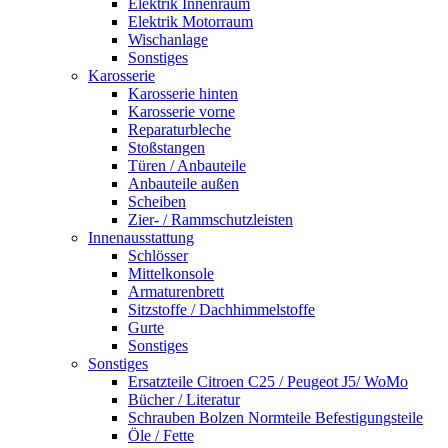
Elektrik Innenraum
Elektrik Motorraum
Wischanlage
Sonstiges
Karosserie
Karosserie hinten
Karosserie vorne
Reparaturbleche
Stoßstangen
Türen / Anbauteile
Anbauteile außen
Scheiben
Zier- / Rammschutzleisten
Innenausstattung
Schlösser
Mittelkonsole
Armaturenbrett
Sitzstoffe / Dachhimmelstoffe
Gurte
Sonstiges
Sonstiges
Ersatzteile Citroen C25 / Peugeot J5/ WoMo
Bücher / Literatur
Schrauben Bolzen Normteile Befestigungsteile
Öle / Fette