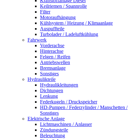
Kraftstoffanlage Diesel
Keilriemen / Spannrolle
Filter
Motoraufhängung
Kühlsystem / Heizung / Klimaanlage
Auspuffteile
Turbolader / Ladeluftkühlung
Fahrwerk
Vorderachse
Hinterachse
Felgen / Reifen
Antriebswellen
Bremsanlage
Sonstiges
Hydraulikteile
Hydraulikleitungen
Dichtungen
Lenkung
Federkugeln / Druckspeicher
HD-Pumpen / Federzylinder / Manschetten /
Sonstiges
Elektrische Anlage
Lichtmaschinen / Anlasser
Zündungsteile
Beleuchtung