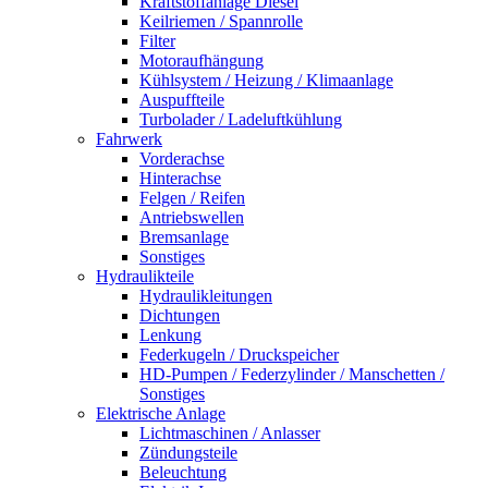
Kraftstoffanlage Diesel
Keilriemen / Spannrolle
Filter
Motoraufhängung
Kühlsystem / Heizung / Klimaanlage
Auspuffteile
Turbolader / Ladeluftkühlung
Fahrwerk
Vorderachse
Hinterachse
Felgen / Reifen
Antriebswellen
Bremsanlage
Sonstiges
Hydraulikteile
Hydraulikleitungen
Dichtungen
Lenkung
Federkugeln / Druckspeicher
HD-Pumpen / Federzylinder / Manschetten /
Sonstiges
Elektrische Anlage
Lichtmaschinen / Anlasser
Zündungsteile
Beleuchtung