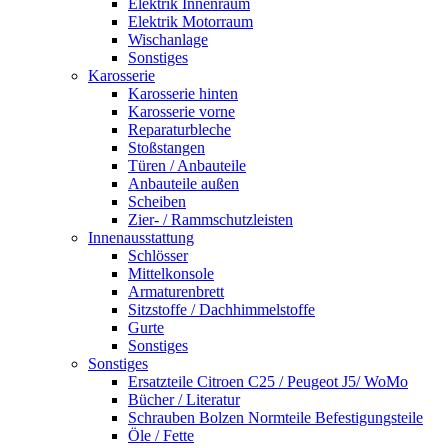
Elektrik Innenraum
Elektrik Motorraum
Wischanlage
Sonstiges
Karosserie
Karosserie hinten
Karosserie vorne
Reparaturbleche
Stoßstangen
Türen / Anbauteile
Anbauteile außen
Scheiben
Zier- / Rammschutzleisten
Innenausstattung
Schlösser
Mittelkonsole
Armaturenbrett
Sitzstoffe / Dachhimmelstoffe
Gurte
Sonstiges
Sonstiges
Ersatzteile Citroen C25 / Peugeot J5/ WoMo
Bücher / Literatur
Schrauben Bolzen Normteile Befestigungsteile
Öle / Fette